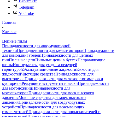
Вконтакте
Telegram
YouTube
Главная
-
Каталог
-
Цепные пилы
Принадлежности для аккумуляторной
техники
Принадлежности для мультимоторов
Принадлежности
для комбидвигателей
Принадлежности для цепных
пил
Пильные цепи
Пильные цепи в бухтах
Направляющие
шины
Инструменты для ухода за режущей
гарнитурой
Эксплуатационные жидкости
Емкости для
жидкостей
Чистящие средства
Принадлежности для
высоторезов
Принадлежности для мотокос, триммеров и
кусторезов
Режущие инструменты и лески
Принадлежности
для мотоножниц
Принадлежности для
мотосекаторов
Принадлежности для моек высокого
давления
Моющие средства для моек высокого
давления
Принадлежности для воздуходувных
устройств
Принадлежности для всасывающих
измельчителей
Принадлежности для опрыскивателей и
распылителей
Принадлежности для