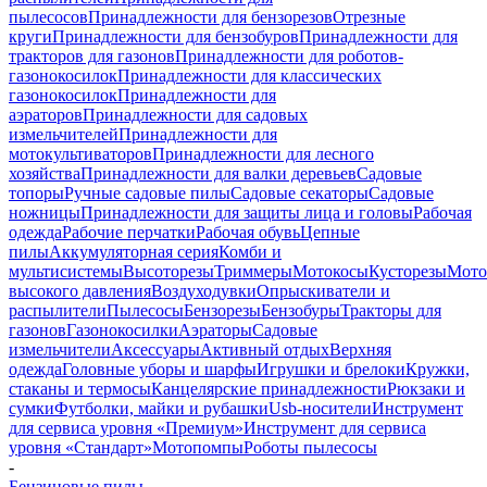
пылесосов
Принадлежности для бензорезов
Отрезные
круги
Принадлежности для бензобуров
Принадлежности для
тракторов для газонов
Принадлежности для роботов-
газонокосилок
Принадлежности для классических
газонокосилок
Принадлежности для
аэраторов
Принадлежности для садовых
измельчителей
Принадлежности для
мотокультиваторов
Принадлежности для лесного
хозяйства
Принадлежности для валки деревьев
Садовые
топоры
Ручные садовые пилы
Садовые секаторы
Садовые
ножницы
Принадлежности для защиты лица и головы
Рабочая
одежда
Рабочие перчатки
Рабочая обувь
Цепные
пилы
Аккумуляторная серия
Комби и
мультисистемы
Высоторезы
Триммеры
Мотокосы
Кусторезы
Мот
высокого давления
Воздуходувки
Опрыскиватели и
распылители
Пылесосы
Бензорезы
Бензобуры
Тракторы для
газонов
Газонокосилки
Аэраторы
Садовые
измельчители
Аксессуары
Активный отдых
Верхняя
одежда
Головные уборы и шарфы
Игрушки и брелоки
Кружки,
стаканы и термосы
Канцелярские принадлежности
Рюкзаки и
сумки
Футболки, майки и рубашки
Usb-носители
Инструмент
для сервиса уровня «Премиум»
Инструмент для сервиса
уровня «Стандарт»
Мотопомпы
Роботы пылесосы
-
Бензиновые пилы