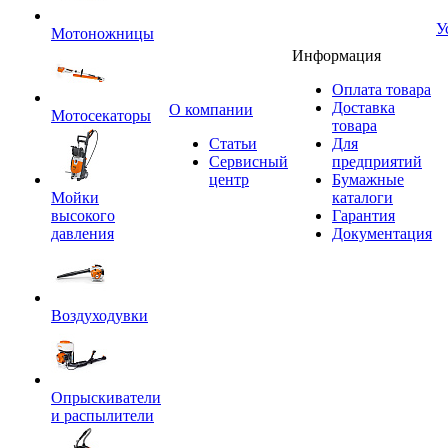
У
Мотоножницы
Информация
Оплата товара
Доставка
O компании
Мотосекаторы
товара
Статьи
Для
Сервисный
предприятий
центр
Бумажные
Мойки
каталоги
высокого
Гарантия
давления
Документация
Воздуходувки
Опрыскиватели
и распылители