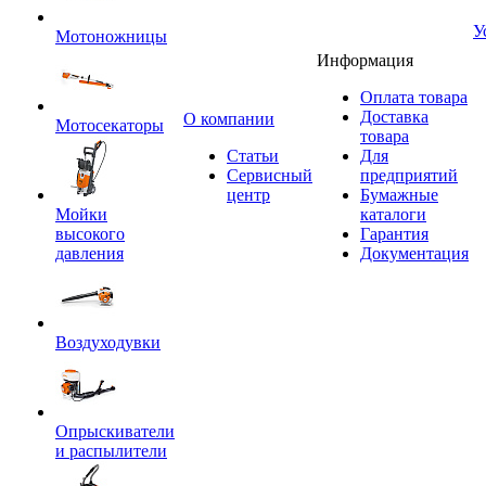
У
Мотоножницы
Информация
Оплата товара
Доставка
O компании
Мотосекаторы
товара
Статьи
Для
Сервисный
предприятий
центр
Бумажные
Мойки
каталоги
высокого
Гарантия
давления
Документация
Воздуходувки
Опрыскиватели
и распылители