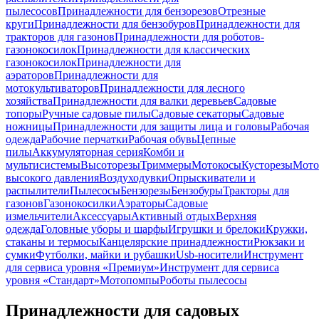
пылесосов
Принадлежности для бензорезов
Отрезные
круги
Принадлежности для бензобуров
Принадлежности для
тракторов для газонов
Принадлежности для роботов-
газонокосилок
Принадлежности для классических
газонокосилок
Принадлежности для
аэраторов
Принадлежности для
мотокультиваторов
Принадлежности для лесного
хозяйства
Принадлежности для валки деревьев
Садовые
топоры
Ручные садовые пилы
Садовые секаторы
Садовые
ножницы
Принадлежности для защиты лица и головы
Рабочая
одежда
Рабочие перчатки
Рабочая обувь
Цепные
пилы
Аккумуляторная серия
Комби и
мультисистемы
Высоторезы
Триммеры
Мотокосы
Кусторезы
Мот
высокого давления
Воздуходувки
Опрыскиватели и
распылители
Пылесосы
Бензорезы
Бензобуры
Тракторы для
газонов
Газонокосилки
Аэраторы
Садовые
измельчители
Аксессуары
Активный отдых
Верхняя
одежда
Головные уборы и шарфы
Игрушки и брелоки
Кружки,
стаканы и термосы
Канцелярские принадлежности
Рюкзаки и
сумки
Футболки, майки и рубашки
Usb-носители
Инструмент
для сервиса уровня «Премиум»
Инструмент для сервиса
уровня «Стандарт»
Мотопомпы
Роботы пылесосы
Принадлежности для садовых