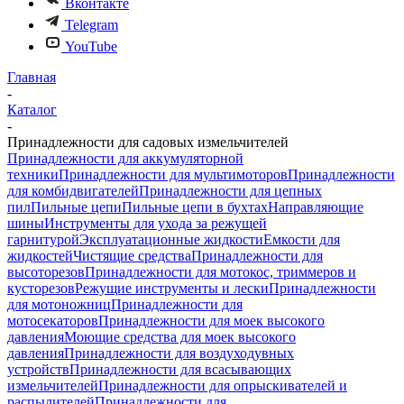
Вконтакте
Telegram
YouTube
Главная
-
Каталог
-
Принадлежности для садовых измельчителей
Принадлежности для аккумуляторной
техники
Принадлежности для мультимоторов
Принадлежности
для комбидвигателей
Принадлежности для цепных
пил
Пильные цепи
Пильные цепи в бухтах
Направляющие
шины
Инструменты для ухода за режущей
гарнитурой
Эксплуатационные жидкости
Емкости для
жидкостей
Чистящие средства
Принадлежности для
высоторезов
Принадлежности для мотокос, триммеров и
кусторезов
Режущие инструменты и лески
Принадлежности
для мотоножниц
Принадлежности для
мотосекаторов
Принадлежности для моек высокого
давления
Моющие средства для моек высокого
давления
Принадлежности для воздуходувных
устройств
Принадлежности для всасывающих
измельчителей
Принадлежности для опрыскивателей и
распылителей
Принадлежности для