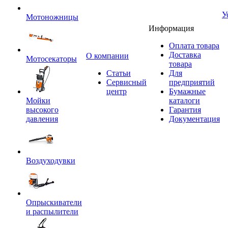
У
Мотоножницы
Информация
Оплата товара
Доставка
O компании
Мотосекаторы
товара
Статьи
Для
Сервисный
предприятий
центр
Бумажные
Мойки
каталоги
высокого
Гарантия
давления
Документация
Воздуходувки
Опрыскиватели
и распылители