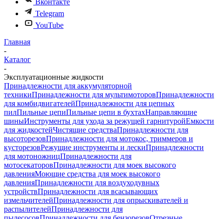
Вконтакте
Telegram
YouTube
Главная
-
Каталог
-
Эксплуатационные жидкости
Принадлежности для аккумуляторной
техники
Принадлежности для мультимоторов
Принадлежности
для комбидвигателей
Принадлежности для цепных
пил
Пильные цепи
Пильные цепи в бухтах
Направляющие
шины
Инструменты для ухода за режущей гарнитурой
Емкости
для жидкостей
Чистящие средства
Принадлежности для
высоторезов
Принадлежности для мотокос, триммеров и
кусторезов
Режущие инструменты и лески
Принадлежности
для мотоножниц
Принадлежности для
мотосекаторов
Принадлежности для моек высокого
давления
Моющие средства для моек высокого
давления
Принадлежности для воздуходувных
устройств
Принадлежности для всасывающих
измельчителей
Принадлежности для опрыскивателей и
распылителей
Принадлежности для
пылесосов
Принадлежности для бензорезов
Отрезные