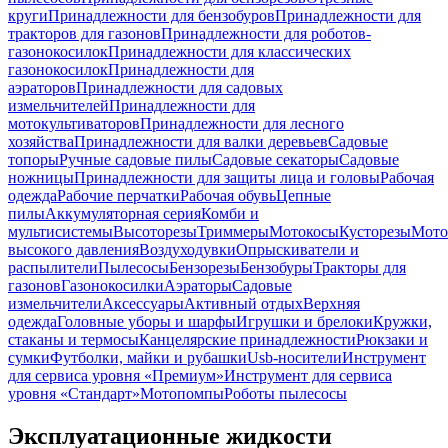
круги
Принадлежности для бензобуров
Принадлежности для
тракторов для газонов
Принадлежности для роботов-
газонокосилок
Принадлежности для классических
газонокосилок
Принадлежности для
аэраторов
Принадлежности для садовых
измельчителей
Принадлежности для
мотокультиваторов
Принадлежности для лесного
хозяйства
Принадлежности для валки деревьев
Садовые
топоры
Ручные садовые пилы
Садовые секаторы
Садовые
ножницы
Принадлежности для защиты лица и головы
Рабочая
одежда
Рабочие перчатки
Рабочая обувь
Цепные
пилы
Аккумуляторная серия
Комби и
мультисистемы
Высоторезы
Триммеры
Мотокосы
Кусторезы
Мот
высокого давления
Воздуходувки
Опрыскиватели и
распылители
Пылесосы
Бензорезы
Бензобуры
Тракторы для
газонов
Газонокосилки
Аэраторы
Садовые
измельчители
Аксессуары
Активный отдых
Верхняя
одежда
Головные уборы и шарфы
Игрушки и брелоки
Кружки,
стаканы и термосы
Канцелярские принадлежности
Рюкзаки и
сумки
Футболки, майки и рубашки
Usb-носители
Инструмент
для сервиса уровня «Премиум»
Инструмент для сервиса
уровня «Стандарт»
Мотопомпы
Роботы пылесосы
Эксплуатационные жидкости