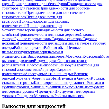
круги
Принадлежности для бензобуров
Принадлежности для
тракторов для газонов
Принадлежности для роботов-
газонокосилок
Принадлежности для классических
газонокосилок
Принадлежности для
аэраторов
Принадлежности для садовых
измельчителей
Принадлежности для
мотокультиваторов
Принадлежности для лесного
хозяйства
Принадлежности для валки деревьев
Садовые
топоры
Ручные садовые пилы
Садовые секаторы
Садовые
ножницы
Принадлежности для защиты лица и головы
Рабочая
одежда
Рабочие перчатки
Рабочая обувь
Цепные
пилы
Аккумуляторная серия
Комби и
мультисистемы
Высоторезы
Триммеры
Мотокосы
Кусторезы
Мот
высокого давления
Воздуходувки
Опрыскиватели и
распылители
Пылесосы
Бензорезы
Бензобуры
Тракторы для
газонов
Газонокосилки
Аэраторы
Садовые
измельчители
Аксессуары
Активный отдых
Верхняя
одежда
Головные уборы и шарфы
Игрушки и брелоки
Кружки,
стаканы и термосы
Канцелярские принадлежности
Рюкзаки и
сумки
Футболки, майки и рубашки
Usb-носители
Инструмент
для сервиса уровня «Премиум»
Инструмент для сервиса
уровня «Стандарт»
Мотопомпы
Роботы пылесосы
Емкости для жидкостей