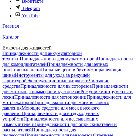
Вконтакте
Telegram
YouTube
Главная
-
Каталог
-
Емкости для жидкостей
Принадлежности для аккумуляторной
техники
Принадлежности для мультимоторов
Принадлежности
для комбидвигателей
Принадлежности для цепных
пил
Пильные цепи
Пильные цепи в бухтах
Направляющие
шины
Инструменты для ухода за режущей
гарнитурой
Эксплуатационные жидкости
Чистящие
средства
Принадлежности для высоторезов
Принадлежности
для мотокос, триммеров и кусторезов
Режущие инструменты и
лески
Принадлежности для мотоножниц
Принадлежности для
мотосекаторов
Принадлежности для моек высокого
давления
Моющие средства для моек высокого
давления
Принадлежности для воздуходувных
устройств
Принадлежности для всасывающих
измельчителей
Принадлежности для опрыскивателей и
распылителей
Принадлежности для
пылесосов
Принадлежности для бензорезов
Отрезные