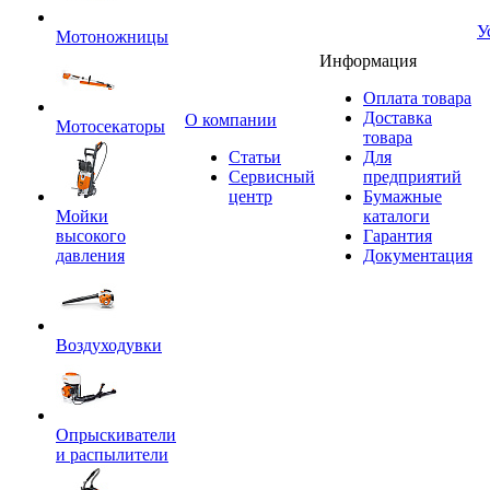
У
Мотоножницы
Информация
Оплата товара
Доставка
O компании
Мотосекаторы
товара
Статьи
Для
Сервисный
предприятий
центр
Бумажные
Мойки
каталоги
высокого
Гарантия
давления
Документация
Воздуходувки
Опрыскиватели
и распылители