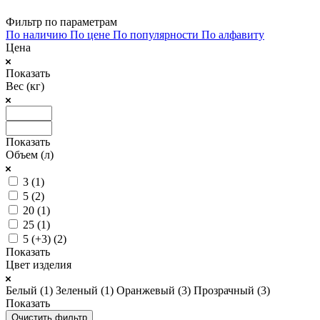
Фильтр по параметрам
По наличию
По цене
По популярности
По алфавиту
Цена
Показать
Вес (кг)
Показать
Объем (л)
3 (
1
)
5 (
2
)
20 (
1
)
25 (
1
)
5 (+3) (
2
)
Показать
Цвет изделия
Белый (
1
)
Зеленый (
1
)
Оранжевый (
3
)
Прозрачный (
3
)
Показать
Очистить фильтр