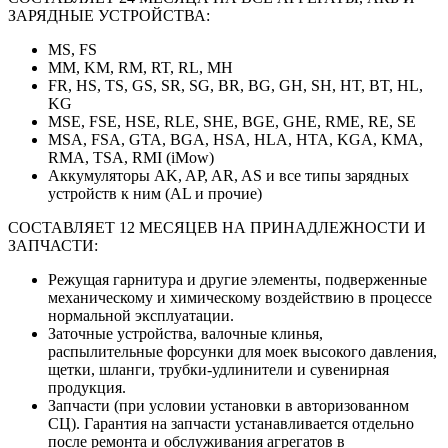
ЗАРЯДНЫЕ УСТРОЙСТВА:
MS, FS
MM, KM, RM, RT, RL, MH
FR, HS, TS, GS, SR, SG, BR, BG, GH, SH, HT, BT, HL,
KG
MSE, FSE, HSE, RLE, SHE, BGE, GHE, RME, RE, SE
MSA, FSA, GTA, BGA, HSA, HLA, HTA, KGA, KMA,
RMA, TSA, RMI (iMow)
Аккумуляторы AK, AP, AR, AS и все типы зарядных
устройств к ним (AL и прочие)
СОСТАВЛЯЕТ 12 МЕСЯЦЕВ НА ПРИНАДЛЕЖНОСТИ И
ЗАПЧАСТИ:
Режущая гарнитура и другие элементы, подверженные
механическому и химическому воздействию в процессе
нормальной эксплуатации.
Заточные устройства, валочные клинья,
распылительные форсунки для моек высокого давления,
щетки, шланги, трубки-удлинители и сувенирная
продукция.
Запчасти (при условии установки в авторизованном
СЦ). Гарантия на запчасти устанавливается отдельно
после ремонта и обслуживания агрегатов в