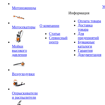
У
Мотоножницы
Информация
Оплата товара
Доставка
O компании
Мотосекаторы
товара
Статьи
Для
Сервисный
предприятий
центр
Бумажные
Мойки
каталоги
высокого
Гарантия
давления
Документация
Воздуходувки
Опрыскиватели
и распылители