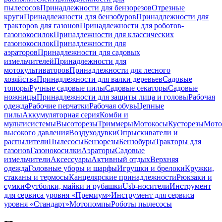
пылесосов
Принадлежности для бензорезов
Отрезные
круги
Принадлежности для бензобуров
Принадлежности для
тракторов для газонов
Принадлежности для роботов-
газонокосилок
Принадлежности для классических
газонокосилок
Принадлежности для
аэраторов
Принадлежности для садовых
измельчителей
Принадлежности для
мотокультиваторов
Принадлежности для лесного
хозяйства
Принадлежности для валки деревьев
Садовые
топоры
Ручные садовые пилы
Садовые секаторы
Садовые
ножницы
Принадлежности для защиты лица и головы
Рабочая
одежда
Рабочие перчатки
Рабочая обувь
Цепные
пилы
Аккумуляторная серия
Комби и
мультисистемы
Высоторезы
Триммеры
Мотокосы
Кусторезы
Мот
высокого давления
Воздуходувки
Опрыскиватели и
распылители
Пылесосы
Бензорезы
Бензобуры
Тракторы для
газонов
Газонокосилки
Аэраторы
Садовые
измельчители
Аксессуары
Активный отдых
Верхняя
одежда
Головные уборы и шарфы
Игрушки и брелоки
Кружки,
стаканы и термосы
Канцелярские принадлежности
Рюкзаки и
сумки
Футболки, майки и рубашки
Usb-носители
Инструмент
для сервиса уровня «Премиум»
Инструмент для сервиса
уровня «Стандарт»
Мотопомпы
Роботы пылесосы