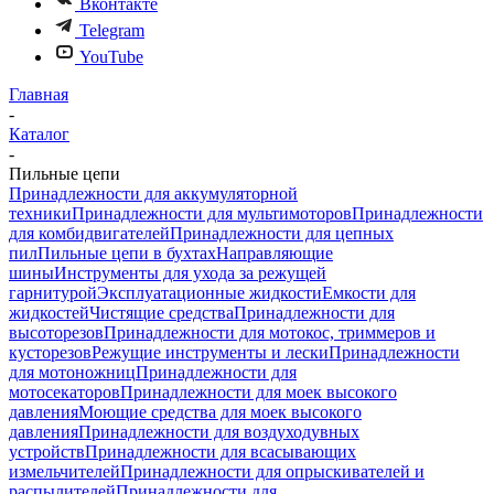
Вконтакте
Telegram
YouTube
Главная
-
Каталог
-
Пильные цепи
Принадлежности для аккумуляторной
техники
Принадлежности для мультимоторов
Принадлежности
для комбидвигателей
Принадлежности для цепных
пил
Пильные цепи в бухтах
Направляющие
шины
Инструменты для ухода за режущей
гарнитурой
Эксплуатационные жидкости
Емкости для
жидкостей
Чистящие средства
Принадлежности для
высоторезов
Принадлежности для мотокос, триммеров и
кусторезов
Режущие инструменты и лески
Принадлежности
для мотоножниц
Принадлежности для
мотосекаторов
Принадлежности для моек высокого
давления
Моющие средства для моек высокого
давления
Принадлежности для воздуходувных
устройств
Принадлежности для всасывающих
измельчителей
Принадлежности для опрыскивателей и
распылителей
Принадлежности для