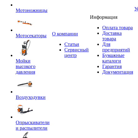
У
Мотоножницы
Информация
Оплата товара
Доставка
O компании
Мотосекаторы
товара
Статьи
Для
Сервисный
предприятий
центр
Бумажные
Мойки
каталоги
высокого
Гарантия
давления
Документация
Воздуходувки
Опрыскиватели
и распылители