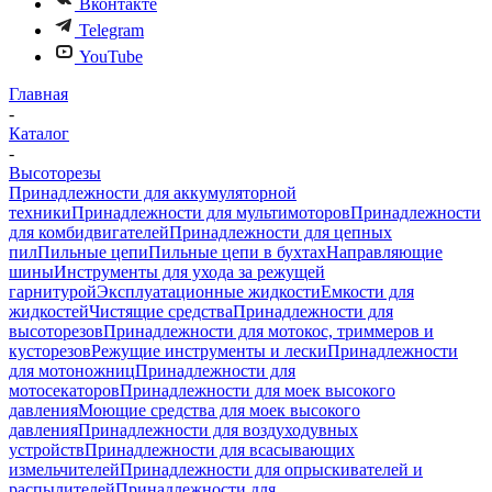
Вконтакте
Telegram
YouTube
Главная
-
Каталог
-
Высоторезы
Принадлежности для аккумуляторной
техники
Принадлежности для мультимоторов
Принадлежности
для комбидвигателей
Принадлежности для цепных
пил
Пильные цепи
Пильные цепи в бухтах
Направляющие
шины
Инструменты для ухода за режущей
гарнитурой
Эксплуатационные жидкости
Емкости для
жидкостей
Чистящие средства
Принадлежности для
высоторезов
Принадлежности для мотокос, триммеров и
кусторезов
Режущие инструменты и лески
Принадлежности
для мотоножниц
Принадлежности для
мотосекаторов
Принадлежности для моек высокого
давления
Моющие средства для моек высокого
давления
Принадлежности для воздуходувных
устройств
Принадлежности для всасывающих
измельчителей
Принадлежности для опрыскивателей и
распылителей
Принадлежности для