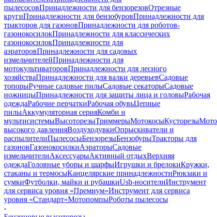
пылесосов
Принадлежности для бензорезов
Отрезные
круги
Принадлежности для бензобуров
Принадлежности для
тракторов для газонов
Принадлежности для роботов-
газонокосилок
Принадлежности для классических
газонокосилок
Принадлежности для
аэраторов
Принадлежности для садовых
измельчителей
Принадлежности для
мотокультиваторов
Принадлежности для лесного
хозяйства
Принадлежности для валки деревьев
Садовые
топоры
Ручные садовые пилы
Садовые секаторы
Садовые
ножницы
Принадлежности для защиты лица и головы
Рабочая
одежда
Рабочие перчатки
Рабочая обувь
Цепные
пилы
Аккумуляторная серия
Комби и
мультисистемы
Высоторезы
Триммеры
Мотокосы
Кусторезы
Мот
высокого давления
Воздуходувки
Опрыскиватели и
распылители
Пылесосы
Бензорезы
Бензобуры
Тракторы для
газонов
Газонокосилки
Аэраторы
Садовые
измельчители
Аксессуары
Активный отдых
Верхняя
одежда
Головные уборы и шарфы
Игрушки и брелоки
Кружки,
стаканы и термосы
Канцелярские принадлежности
Рюкзаки и
сумки
Футболки, майки и рубашки
Usb-носители
Инструмент
для сервиса уровня «Премиум»
Инструмент для сервиса
уровня «Стандарт»
Мотопомпы
Роботы пылесосы
-
Бензиновые высоторезы