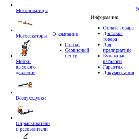
У
Мотоножницы
Информация
Оплата товара
Доставка
O компании
Мотосекаторы
товара
Статьи
Для
Сервисный
предприятий
центр
Бумажные
Мойки
каталоги
высокого
Гарантия
давления
Документация
Воздуходувки
Опрыскиватели
и распылители