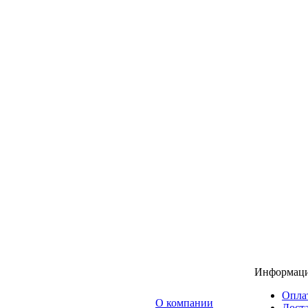
Информац
Опла
O компании
Доста