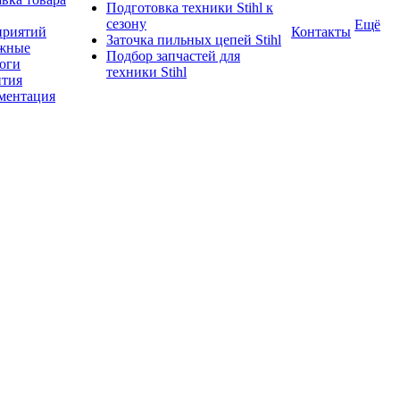
Подготовка техники Stihl к
сезону
Ещё
приятий
Контакты
Заточка пильных цепей Stihl
жные
Подбор запчастей для
логи
техники Stihl
нтия
ментация