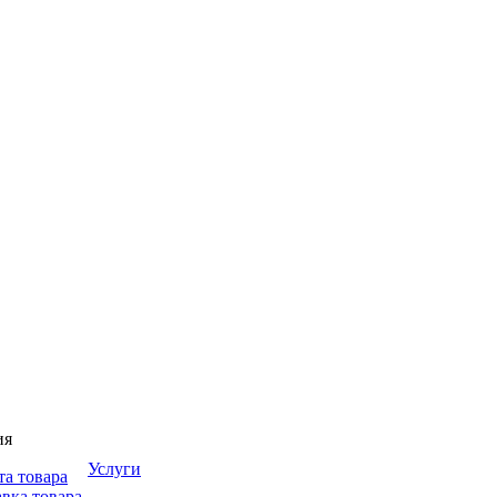
ия
Услуги
та товара
вка товара