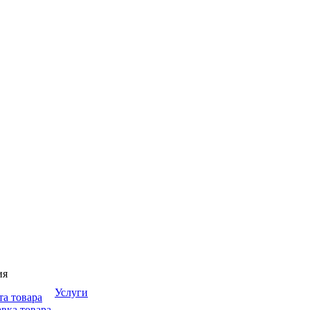
ия
Услуги
та товара
вка товара