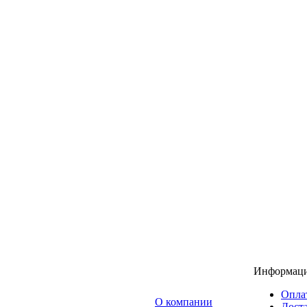
Информац
Опла
O компании
Доста