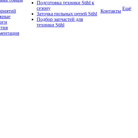
Подготовка техники Stihl к
сезону
Ещё
приятий
Контакты
Заточка пильных цепей Stihl
жные
Подбор запчастей для
логи
техники Stihl
нтия
ментация