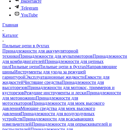
Вконтакте
Telegram
YouTube
Главная
-
Каталог
-
Пильные цепи в бухтах
Принадлежности для аккумуляторной
техники
Принадлежности для мультимоторов
Принадлежности
для комбидвигателей
Принадлежности для цепных
пил
Пильные цепи
Пильные цепи в бухтах
Направляющие
шины
Инструменты для ухода за режущей
гарнитурой
Эксплуатационные жидкости
Емкости для
жидкостей
Чистящие средства
Принадлежности для
высоторезов
Принадлежности для мотокос, триммеров и
кусторезов
Режущие инструменты и лески
Принадлежности
для мотоножниц
Принадлежности для
мотосекаторов
Принадлежности для моек высокого
давления
Моющие средства для моек высокого
давления
Принадлежности для воздуходувных
устройств
Принадлежности для всасывающих
измельчителей
Принадлежности для опрыскивателей и
распылителей
Принадлежности для