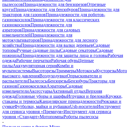
пылесосов
Принадлежности для бензорезов
Отрезные
круги
Принадлежности для бензобуров
Принадлежности для
тракторов для газонов
Принадлежности для роботов-
газонокосилок
Принадлежности для классических
газонокосилок
Принадлежности для
аэраторов
Принадлежности для садовых
измельчителей
Принадлежности для
мотокультиваторов
Принадлежности для лесного
хозяйства
Принадлежности для валки деревьев
Садовые
топоры
Ручные садовые пилы
Садовые секаторы
Садовые
ножницы
Принадлежности для защиты лица и головы
Рабочая
одежда
Рабочие перчатки
Рабочая обувь
Цепные
пилы
Аккумуляторная серия
Комби и
мультисистемы
Высоторезы
Триммеры
Мотокосы
Кусторезы
Мот
высокого давления
Воздуходувки
Опрыскиватели и
распылители
Пылесосы
Бензорезы
Бензобуры
Тракторы для
газонов
Газонокосилки
Аэраторы
Садовые
измельчители
Аксессуары
Активный отдых
Верхняя
одежда
Головные уборы и шарфы
Игрушки и брелоки
Кружки,
стаканы и термосы
Канцелярские принадлежности
Рюкзаки и
сумки
Футболки, майки и рубашки
Usb-носители
Инструмент
для сервиса уровня «Премиум»
Инструмент для сервиса
уровня «Стандарт»
Мотопомпы
Роботы пылесосы
-
Пильные цепи в бухтах Micro