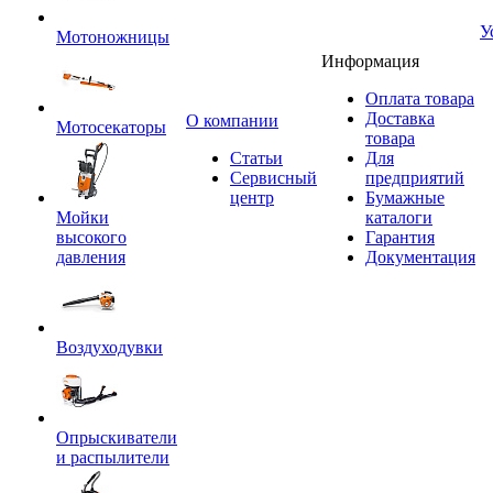
У
Мотоножницы
Информация
Оплата товара
Доставка
O компании
Мотосекаторы
товара
Статьи
Для
Сервисный
предприятий
центр
Бумажные
Мойки
каталоги
высокого
Гарантия
давления
Документация
Воздуходувки
Опрыскиватели
и распылители