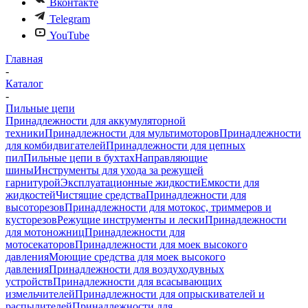
Вконтакте
Telegram
YouTube
Главная
-
Каталог
-
Пильные цепи
Принадлежности для аккумуляторной
техники
Принадлежности для мультимоторов
Принадлежности
для комбидвигателей
Принадлежности для цепных
пил
Пильные цепи в бухтах
Направляющие
шины
Инструменты для ухода за режущей
гарнитурой
Эксплуатационные жидкости
Емкости для
жидкостей
Чистящие средства
Принадлежности для
высоторезов
Принадлежности для мотокос, триммеров и
кусторезов
Режущие инструменты и лески
Принадлежности
для мотоножниц
Принадлежности для
мотосекаторов
Принадлежности для моек высокого
давления
Моющие средства для моек высокого
давления
Принадлежности для воздуходувных
устройств
Принадлежности для всасывающих
измельчителей
Принадлежности для опрыскивателей и
распылителей
Принадлежности для