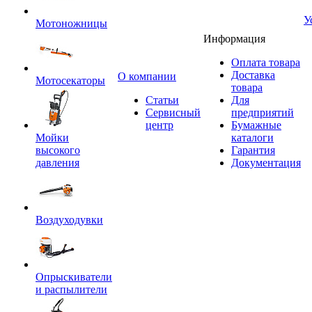
У
Мотоножницы
Информация
Оплата товара
Доставка
O компании
Мотосекаторы
товара
Статьи
Для
Сервисный
предприятий
центр
Бумажные
Мойки
каталоги
высокого
Гарантия
давления
Документация
Воздуходувки
Опрыскиватели
и распылители