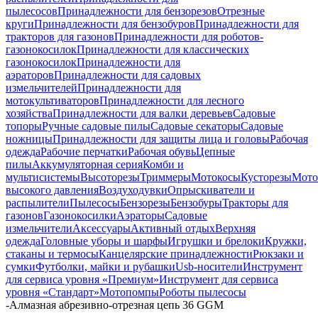
пылесосов
Принадлежности для бензорезов
Отрезные
круги
Принадлежности для бензобуров
Принадлежности для
тракторов для газонов
Принадлежности для роботов-
газонокосилок
Принадлежности для классических
газонокосилок
Принадлежности для
аэраторов
Принадлежности для садовых
измельчителей
Принадлежности для
мотокультиваторов
Принадлежности для лесного
хозяйства
Принадлежности для валки деревьев
Садовые
топоры
Ручные садовые пилы
Садовые секаторы
Садовые
ножницы
Принадлежности для защиты лица и головы
Рабочая
одежда
Рабочие перчатки
Рабочая обувь
Цепные
пилы
Аккумуляторная серия
Комби и
мультисистемы
Высоторезы
Триммеры
Мотокосы
Кусторезы
Мот
высокого давления
Воздуходувки
Опрыскиватели и
распылители
Пылесосы
Бензорезы
Бензобуры
Тракторы для
газонов
Газонокосилки
Аэраторы
Садовые
измельчители
Аксессуары
Активный отдых
Верхняя
одежда
Головные уборы и шарфы
Игрушки и брелоки
Кружки,
стаканы и термосы
Канцелярские принадлежности
Рюкзаки и
сумки
Футболки, майки и рубашки
Usb-носители
Инструмент
для сервиса уровня «Премиум»
Инструмент для сервиса
уровня «Стандарт»
Мотопомпы
Роботы пылесосы
-
Алмазная абрезивно-отрезная цепь 36 GGM