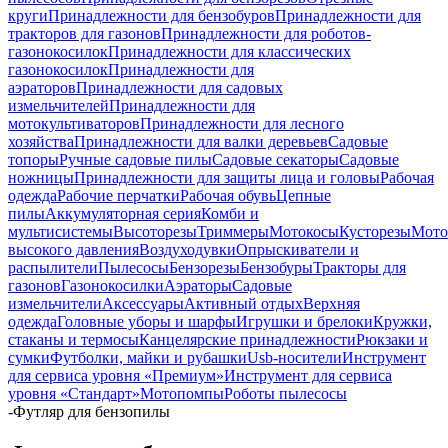
круги
Принадлежности для бензобуров
Принадлежности для
тракторов для газонов
Принадлежности для роботов-
газонокосилок
Принадлежности для классических
газонокосилок
Принадлежности для
аэраторов
Принадлежности для садовых
измельчителей
Принадлежности для
мотокультиваторов
Принадлежности для лесного
хозяйства
Принадлежности для валки деревьев
Садовые
топоры
Ручные садовые пилы
Садовые секаторы
Садовые
ножницы
Принадлежности для защиты лица и головы
Рабочая
одежда
Рабочие перчатки
Рабочая обувь
Цепные
пилы
Аккумуляторная серия
Комби и
мультисистемы
Высоторезы
Триммеры
Мотокосы
Кусторезы
Мот
высокого давления
Воздуходувки
Опрыскиватели и
распылители
Пылесосы
Бензорезы
Бензобуры
Тракторы для
газонов
Газонокосилки
Аэраторы
Садовые
измельчители
Аксессуары
Активный отдых
Верхняя
одежда
Головные уборы и шарфы
Игрушки и брелоки
Кружки,
стаканы и термосы
Канцелярские принадлежности
Рюкзаки и
сумки
Футболки, майки и рубашки
Usb-носители
Инструмент
для сервиса уровня «Премиум»
Инструмент для сервиса
уровня «Стандарт»
Мотопомпы
Роботы пылесосы
-
Футляр для бензопилы