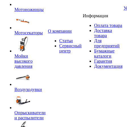
У
Мотоножницы
Информация
Оплата товара
Доставка
O компании
Мотосекаторы
товара
Статьи
Для
Сервисный
предприятий
центр
Бумажные
Мойки
каталоги
высокого
Гарантия
давления
Документация
Воздуходувки
Опрыскиватели
и распылители