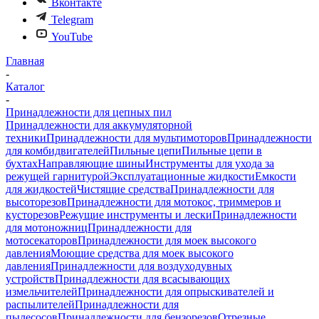
Вконтакте
Telegram
YouTube
Главная
-
Каталог
-
Принадлежности для цепных пил
Принадлежности для аккумуляторной
техники
Принадлежности для мультимоторов
Принадлежности
для комбидвигателей
Пильные цепи
Пильные цепи в
бухтах
Направляющие шины
Инструменты для ухода за
режущей гарнитурой
Эксплуатационные жидкости
Емкости
для жидкостей
Чистящие средства
Принадлежности для
высоторезов
Принадлежности для мотокос, триммеров и
кусторезов
Режущие инструменты и лески
Принадлежности
для мотоножниц
Принадлежности для
мотосекаторов
Принадлежности для моек высокого
давления
Моющие средства для моек высокого
давления
Принадлежности для воздуходувных
устройств
Принадлежности для всасывающих
измельчителей
Принадлежности для опрыскивателей и
распылителей
Принадлежности для
пылесосов
Принадлежности для бензорезов
Отрезные