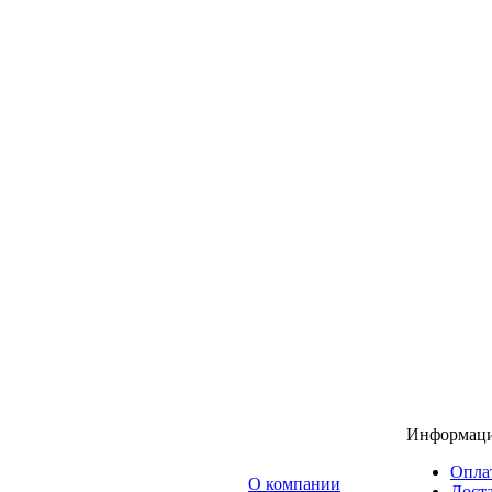
Информац
Опла
O компании
Доста