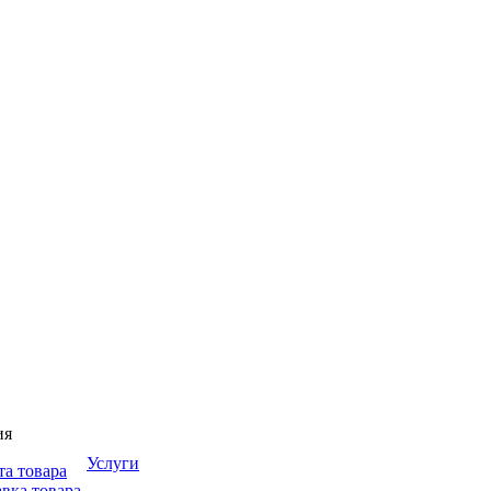
ия
Услуги
та товара
вка товара