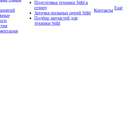
Подготовка техники Stihl к
сезону
Ещё
приятий
Контакты
Заточка пильных цепей Stihl
жные
Подбор запчастей для
логи
техники Stihl
нтия
ментация