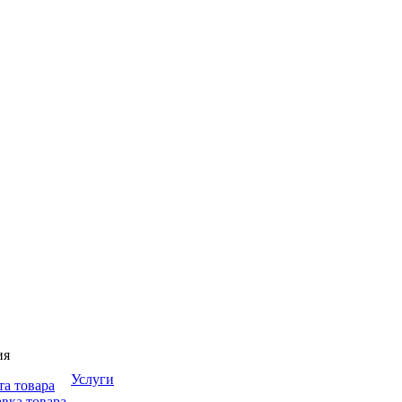
ия
Услуги
та товара
вка товара