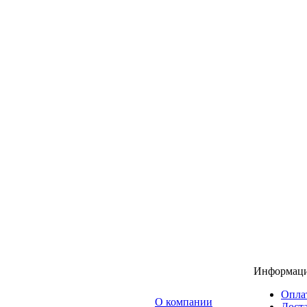
Информац
Опла
O компании
Доста