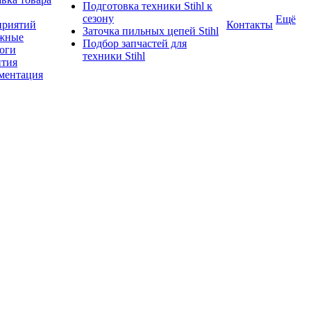
Подготовка техники Stihl к
сезону
Ещё
приятий
Контакты
Заточка пильных цепей Stihl
жные
Подбор запчастей для
логи
техники Stihl
нтия
ментация