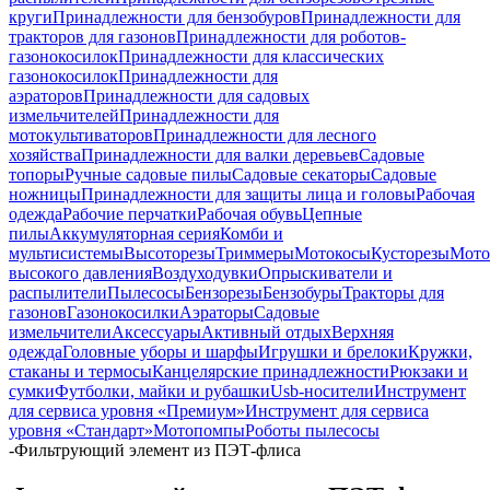
круги
Принадлежности для бензобуров
Принадлежности для
тракторов для газонов
Принадлежности для роботов-
газонокосилок
Принадлежности для классических
газонокосилок
Принадлежности для
аэраторов
Принадлежности для садовых
измельчителей
Принадлежности для
мотокультиваторов
Принадлежности для лесного
хозяйства
Принадлежности для валки деревьев
Садовые
топоры
Ручные садовые пилы
Садовые секаторы
Садовые
ножницы
Принадлежности для защиты лица и головы
Рабочая
одежда
Рабочие перчатки
Рабочая обувь
Цепные
пилы
Аккумуляторная серия
Комби и
мультисистемы
Высоторезы
Триммеры
Мотокосы
Кусторезы
Мот
высокого давления
Воздуходувки
Опрыскиватели и
распылители
Пылесосы
Бензорезы
Бензобуры
Тракторы для
газонов
Газонокосилки
Аэраторы
Садовые
измельчители
Аксессуары
Активный отдых
Верхняя
одежда
Головные уборы и шарфы
Игрушки и брелоки
Кружки,
стаканы и термосы
Канцелярские принадлежности
Рюкзаки и
сумки
Футболки, майки и рубашки
Usb-носители
Инструмент
для сервиса уровня «Премиум»
Инструмент для сервиса
уровня «Стандарт»
Мотопомпы
Роботы пылесосы
-
Фильтрующий элемент из ПЭТ-флиса