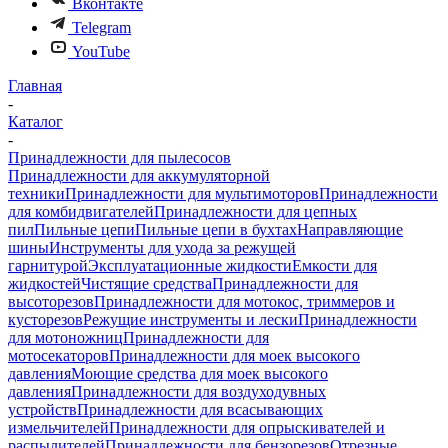
Вконтакте
Telegram
YouTube
Главная
-
Каталог
-
Принадлежности для пылесосов
Принадлежности для аккумуляторной
техники
Принадлежности для мультимоторов
Принадлежности
для комбидвигателей
Принадлежности для цепных
пил
Пильные цепи
Пильные цепи в бухтах
Направляющие
шины
Инструменты для ухода за режущей
гарнитурой
Эксплуатационные жидкости
Емкости для
жидкостей
Чистящие средства
Принадлежности для
высоторезов
Принадлежности для мотокос, триммеров и
кусторезов
Режущие инструменты и лески
Принадлежности
для мотоножниц
Принадлежности для
мотосекаторов
Принадлежности для моек высокого
давления
Моющие средства для моек высокого
давления
Принадлежности для воздуходувных
устройств
Принадлежности для всасывающих
измельчителей
Принадлежности для опрыскивателей и
распылителей
Принадлежности для бензорезов
Отрезные