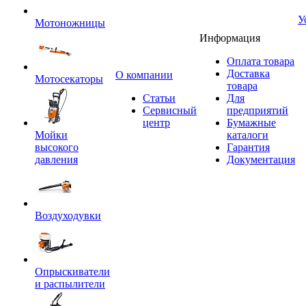
У
Мотоножницы
Информация
Оплата товара
Доставка
O компании
Мотосекаторы
товара
Статьи
Для
Сервисный
предприятий
центр
Бумажные
Мойки
каталоги
высокого
Гарантия
давления
Документация
Воздуходувки
Опрыскиватели
и распылители