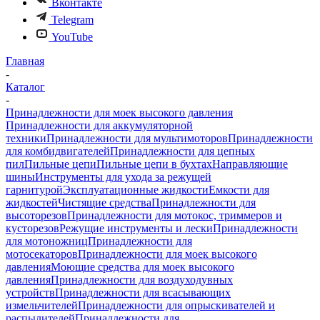
Вконтакте
Telegram
YouTube
Главная
-
Каталог
-
Принадлежности для моек высокого давления
Принадлежности для аккумуляторной
техники
Принадлежности для мультимоторов
Принадлежности
для комбидвигателей
Принадлежности для цепных
пил
Пильные цепи
Пильные цепи в бухтах
Направляющие
шины
Инструменты для ухода за режущей
гарнитурой
Эксплуатационные жидкости
Емкости для
жидкостей
Чистящие средства
Принадлежности для
высоторезов
Принадлежности для мотокос, триммеров и
кусторезов
Режущие инструменты и лески
Принадлежности
для мотоножниц
Принадлежности для
мотосекаторов
Принадлежности для моек высокого
давления
Моющие средства для моек высокого
давления
Принадлежности для воздуходувных
устройств
Принадлежности для всасывающих
измельчителей
Принадлежности для опрыскивателей и
распылителей
Принадлежности для