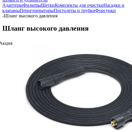
Адаптеры
Фильтры
Щетки
Комплекты для очистки
Насадки и
клапаны
Пеногенераторы
Пистолеты и трубки
Форсунки
-
Шланг высокого давления
Шланг высокого давления
Акция