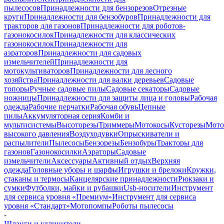
пылесосов
Принадлежности для бензорезов
Отрезные
круги
Принадлежности для бензобуров
Принадлежности для
тракторов для газонов
Принадлежности для роботов-
газонокосилок
Принадлежности для классических
газонокосилок
Принадлежности для
аэраторов
Принадлежности для садовых
измельчителей
Принадлежности для
мотокультиваторов
Принадлежности для лесного
хозяйства
Принадлежности для валки деревьев
Садовые
топоры
Ручные садовые пилы
Садовые секаторы
Садовые
ножницы
Принадлежности для защиты лица и головы
Рабочая
одежда
Рабочие перчатки
Рабочая обувь
Цепные
пилы
Аккумуляторная серия
Комби и
мультисистемы
Высоторезы
Триммеры
Мотокосы
Кусторезы
Мот
высокого давления
Воздуходувки
Опрыскиватели и
распылители
Пылесосы
Бензорезы
Бензобуры
Тракторы для
газонов
Газонокосилки
Аэраторы
Садовые
измельчители
Аксессуары
Активный отдых
Верхняя
одежда
Головные уборы и шарфы
Игрушки и брелоки
Кружки,
стаканы и термосы
Канцелярские принадлежности
Рюкзаки и
сумки
Футболки, майки и рубашки
Usb-носители
Инструмент
для сервиса уровня «Премиум»
Инструмент для сервиса
уровня «Стандарт»
Мотопомпы
Роботы пылесосы
-
Шланги и удлинители