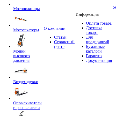
У
Мотоножницы
Информация
Оплата товара
Доставка
O компании
Мотосекаторы
товара
Статьи
Для
Сервисный
предприятий
центр
Бумажные
Мойки
каталоги
высокого
Гарантия
давления
Документация
Воздуходувки
Опрыскиватели
и распылители