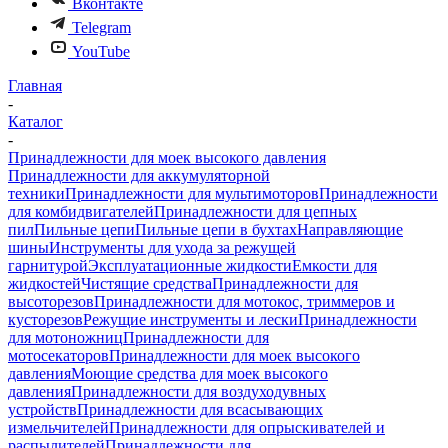
Вконтакте
Telegram
YouTube
Главная
-
Каталог
-
Принадлежности для моек высокого давления
Принадлежности для аккумуляторной
техники
Принадлежности для мультимоторов
Принадлежности
для комбидвигателей
Принадлежности для цепных
пил
Пильные цепи
Пильные цепи в бухтах
Направляющие
шины
Инструменты для ухода за режущей
гарнитурой
Эксплуатационные жидкости
Емкости для
жидкостей
Чистящие средства
Принадлежности для
высоторезов
Принадлежности для мотокос, триммеров и
кусторезов
Режущие инструменты и лески
Принадлежности
для мотоножниц
Принадлежности для
мотосекаторов
Принадлежности для моек высокого
давления
Моющие средства для моек высокого
давления
Принадлежности для воздуходувных
устройств
Принадлежности для всасывающих
измельчителей
Принадлежности для опрыскивателей и
распылителей
Принадлежности для