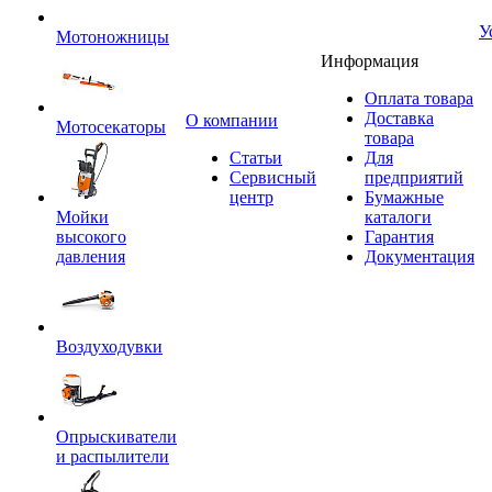
У
Мотоножницы
Информация
Оплата товара
Доставка
O компании
Мотосекаторы
товара
Статьи
Для
Сервисный
предприятий
центр
Бумажные
Мойки
каталоги
высокого
Гарантия
давления
Документация
Воздуходувки
Опрыскиватели
и распылители