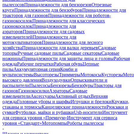
пылесосов
Принадлежности для бензорезов
Отрезные
круги
Принадлежности для бензобуров
Принадлежности для
тракторов для газонов
Принадлежности для роботов-
газонокосилок
Принадлежности для классических
газонокосилок
Принадлежности для
аэраторов
Принадлежности для садовых
измельчителей
Принадлежности для
мотокультиваторов
Принадлежности для лесного
хозяйства
Принадлежности для валки деревьев
Садовые
топоры
Ручные садовые пилы
Садовые секаторы
Садовые
ножницы
Принадлежности для защиты лица и головы
Рабочая
одежда
Рабочие перчатки
Рабочая обувь
Цепные
пилы
Аккумуляторная серия
Комби и
мультисистемы
Высоторезы
Триммеры
Мотокосы
Кусторезы
Мот
высокого давления
Воздуходувки
Опрыскиватели и
распылители
Пылесосы
Бензорезы
Бензобуры
Тракторы для
газонов
Газонокосилки
Аэраторы
Садовые
измельчители
Аксессуары
Активный отдых
Верхняя
одежда
Головные уборы и шарфы
Игрушки и брелоки
Кружки,
стаканы и термосы
Канцелярские принадлежности
Рюкзаки и
сумки
Футболки, майки и рубашки
Usb-носители
Инструмент
для сервиса уровня «Премиум»
Инструмент для сервиса
уровня «Стандарт»
Мотопомпы
Роботы пылесосы
-
Шланги и удлинители