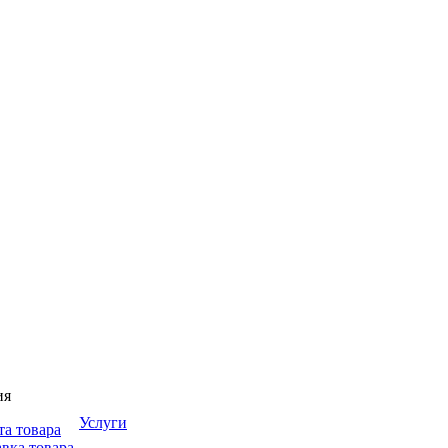
ия
Услуги
та товара
вка товара