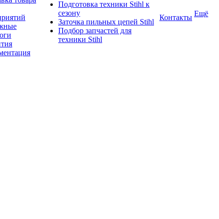
Подготовка техники Stihl к
сезону
Ещё
приятий
Контакты
Заточка пильных цепей Stihl
жные
Подбор запчастей для
логи
техники Stihl
нтия
ментация