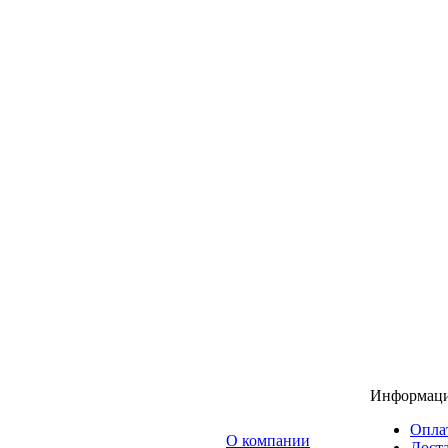
Информац
Опла
O компании
Доста