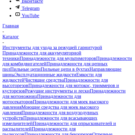
Вконтакте
Telegram
YouTube
Главная
-
Каталог
-
Инструменты для ухода за режущей гарнитурой
Принадлежности для аккумуляторной
техники
Принадлежности для мультимоторов
Принадлежности
для комбидвигателей
Принадлежности для цепных
пил
Пильные цепи
Пильные цепи в бухтах
Направляющие
шины
Эксплуатационные жидкости
Емкости для
жидкостей
Чистящие средства
Принадлежности для
высоторезов
Принадлежности для мотокос, триммеров и
кусторезов
Режущие инструменты и лески
Принадлежности
для мотоножниц
Принадлежности для
мотосекаторов
Принадлежности для моек высокого
давления
Моющие средства для моек высокого
давления
Принадлежности для воздуходувных
устройств
Принадлежности для всасывающих
измельчителей
Принадлежности для опрыскивателей и
распылителей
Принадлежности для
пылесосов
Принадлежности для бензорезов
Отрезные