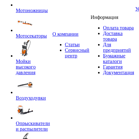
У
Мотоножницы
Информация
Оплата товара
Доставка
O компании
Мотосекаторы
товара
Статьи
Для
Сервисный
предприятий
центр
Бумажные
Мойки
каталоги
высокого
Гарантия
давления
Документация
Воздуходувки
Опрыскиватели
и распылители