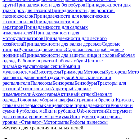
круги
Принадлежности для бензобуров
Принадлежности для
тракторов для газонов
Принадлежности для роботов-
газонокосилок
Принадлежности для классических
газонокосилок
Принадлежности для
аэраторов
Принадлежности для садовых
измельчителей
Принадлежности для
мотокультиваторов
Принадлежности для лесного
хозяйства
Принадлежности для валки деревьев
Садовые
топоры
Ручные садовые пилы
Садовые секаторы
Садовые
ножницы
Принадлежности для защиты лица и головы
Рабочая
одежда
Рабочие перчатки
Рабочая обувь
Цепные
пилы
Аккумуляторная серия
Комби и
мультисистемы
Высоторезы
Триммеры
Мотокосы
Кусторезы
Мот
высокого давления
Воздуходувки
Опрыскиватели и
распылители
Пылесосы
Бензорезы
Бензобуры
Тракторы для
газонов
Газонокосилки
Аэраторы
Садовые
измельчители
Аксессуары
Активный отдых
Верхняя
одежда
Головные уборы и шарфы
Игрушки и брелоки
Кружки,
стаканы и термосы
Канцелярские принадлежности
Рюкзаки и
сумки
Футболки, майки и рубашки
Usb-носители
Инструмент
для сервиса уровня «Премиум»
Инструмент для сервиса
уровня «Стандарт»
Мотопомпы
Роботы пылесосы
-
Футляр для хранения пильных цепей