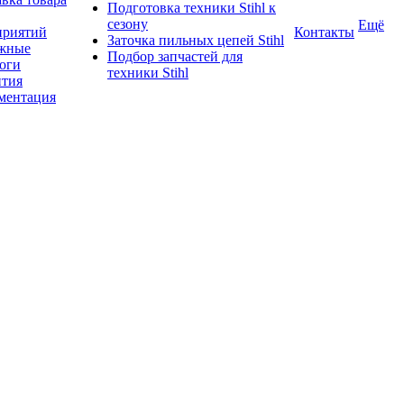
Подготовка техники Stihl к
сезону
Ещё
приятий
Контакты
Заточка пильных цепей Stihl
жные
Подбор запчастей для
логи
техники Stihl
нтия
ментация