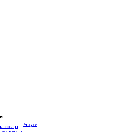
ия
Услуги
та товара
вка товара