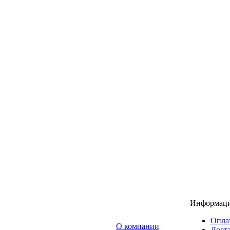
Информац
Опла
O компании
Доста