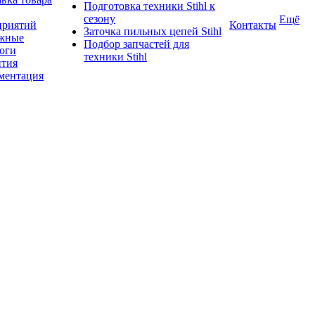
Подготовка техники Stihl к
сезону
Ещё
приятий
Контакты
Заточка пильных цепей Stihl
жные
Подбор запчастей для
логи
техники Stihl
нтия
ментация