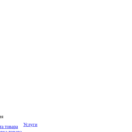
ия
Услуги
та товара
вка товара