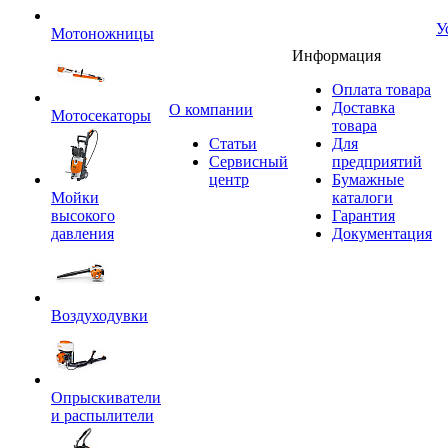
У
Мотоножницы
Информация
Оплата товара
Доставка
O компании
Мотосекаторы
товара
Статьи
Для
Сервисный
предприятий
центр
Бумажные
Мойки
каталоги
высокого
Гарантия
давления
Документация
Воздуходувки
Опрыскиватели
и распылители