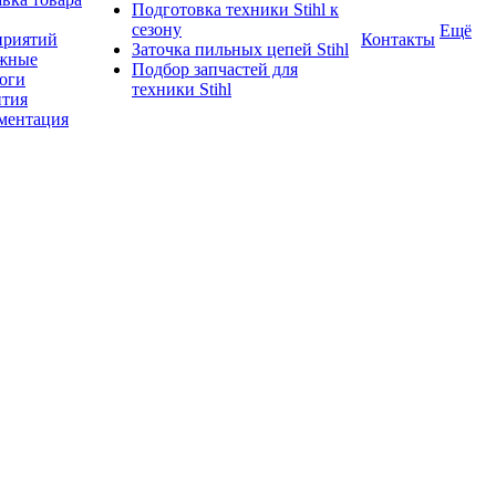
Подготовка техники Stihl к
сезону
Ещё
приятий
Контакты
Заточка пильных цепей Stihl
жные
Подбор запчастей для
логи
техники Stihl
нтия
ментация