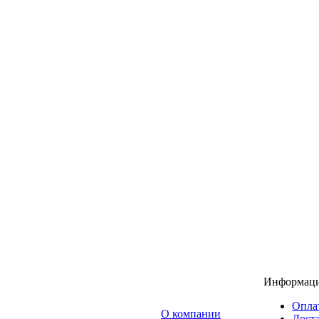
Информац
Опла
O компании
Доста