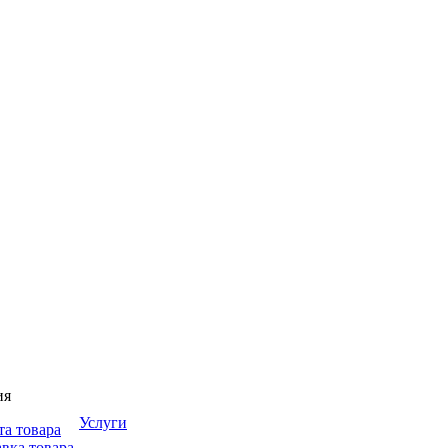
ия
Услуги
та товара
вка товара