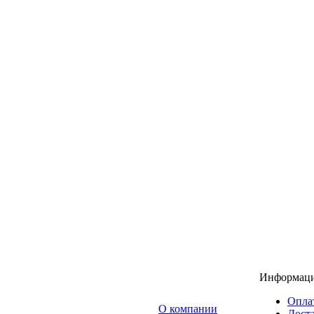
Информац
Опла
O компании
Доста