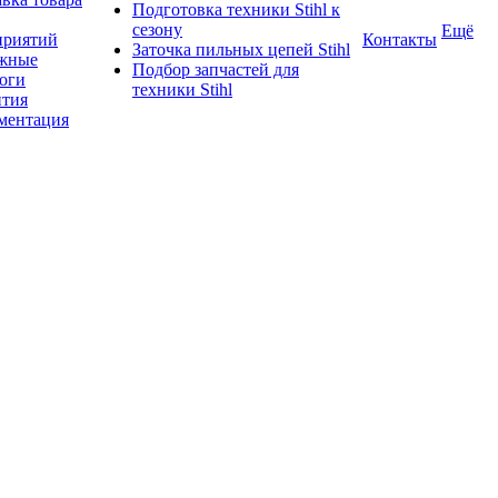
Подготовка техники Stihl к
сезону
Ещё
приятий
Контакты
Заточка пильных цепей Stihl
жные
Подбор запчастей для
логи
техники Stihl
нтия
ментация