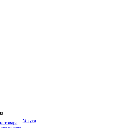
ия
Услуги
та товара
вка товара