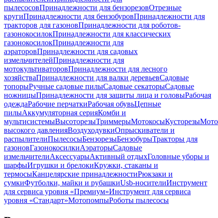
пылесосов
Принадлежности для бензорезов
Отрезные
круги
Принадлежности для бензобуров
Принадлежности для
тракторов для газонов
Принадлежности для роботов-
газонокосилок
Принадлежности для классических
газонокосилок
Принадлежности для
аэраторов
Принадлежности для садовых
измельчителей
Принадлежности для
мотокультиваторов
Принадлежности для лесного
хозяйства
Принадлежности для валки деревьев
Садовые
топоры
Ручные садовые пилы
Садовые секаторы
Садовые
ножницы
Принадлежности для защиты лица и головы
Рабочая
одежда
Рабочие перчатки
Рабочая обувь
Цепные
пилы
Аккумуляторная серия
Комби и
мультисистемы
Высоторезы
Триммеры
Мотокосы
Кусторезы
Мот
высокого давления
Воздуходувки
Опрыскиватели и
распылители
Пылесосы
Бензорезы
Бензобуры
Тракторы для
газонов
Газонокосилки
Аэраторы
Садовые
измельчители
Аксессуары
Активный отдых
Головные уборы и
шарфы
Игрушки и брелоки
Кружки, стаканы и
термосы
Канцелярские принадлежности
Рюкзаки и
сумки
Футболки, майки и рубашки
Usb-носители
Инструмент
для сервиса уровня «Премиум»
Инструмент для сервиса
уровня «Стандарт»
Мотопомпы
Роботы пылесосы