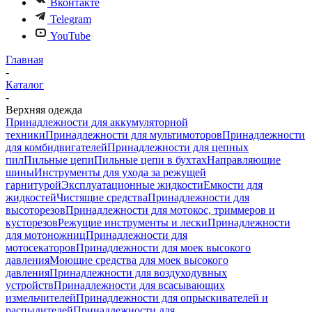
Вконтакте
Telegram
YouTube
Главная
-
Каталог
-
Верхняя одежда
Принадлежности для аккумуляторной
техники
Принадлежности для мультимоторов
Принадлежности
для комбидвигателей
Принадлежности для цепных
пил
Пильные цепи
Пильные цепи в бухтах
Направляющие
шины
Инструменты для ухода за режущей
гарнитурой
Эксплуатационные жидкости
Емкости для
жидкостей
Чистящие средства
Принадлежности для
высоторезов
Принадлежности для мотокос, триммеров и
кусторезов
Режущие инструменты и лески
Принадлежности
для мотоножниц
Принадлежности для
мотосекаторов
Принадлежности для моек высокого
давления
Моющие средства для моек высокого
давления
Принадлежности для воздуходувных
устройств
Принадлежности для всасывающих
измельчителей
Принадлежности для опрыскивателей и
распылителей
Принадлежности для