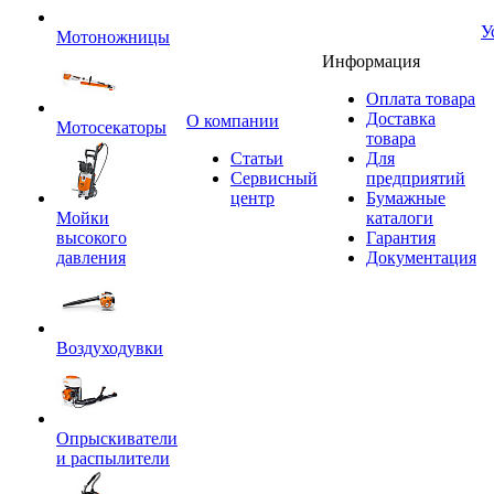
У
Мотоножницы
Информация
Оплата товара
Доставка
O компании
Мотосекаторы
товара
Статьи
Для
Сервисный
предприятий
центр
Бумажные
Мойки
каталоги
высокого
Гарантия
давления
Документация
Воздуходувки
Опрыскиватели
и распылители