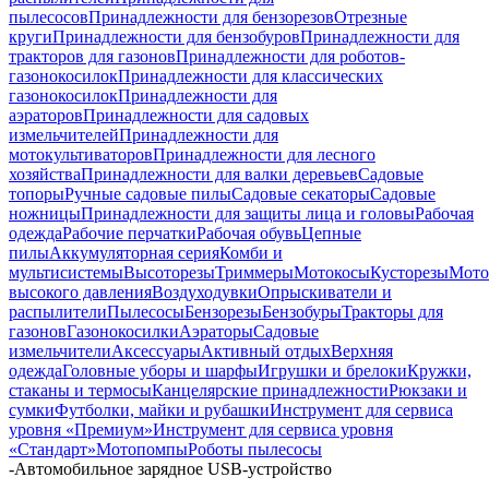
пылесосов
Принадлежности для бензорезов
Отрезные
круги
Принадлежности для бензобуров
Принадлежности для
тракторов для газонов
Принадлежности для роботов-
газонокосилок
Принадлежности для классических
газонокосилок
Принадлежности для
аэраторов
Принадлежности для садовых
измельчителей
Принадлежности для
мотокультиваторов
Принадлежности для лесного
хозяйства
Принадлежности для валки деревьев
Садовые
топоры
Ручные садовые пилы
Садовые секаторы
Садовые
ножницы
Принадлежности для защиты лица и головы
Рабочая
одежда
Рабочие перчатки
Рабочая обувь
Цепные
пилы
Аккумуляторная серия
Комби и
мультисистемы
Высоторезы
Триммеры
Мотокосы
Кусторезы
Мот
высокого давления
Воздуходувки
Опрыскиватели и
распылители
Пылесосы
Бензорезы
Бензобуры
Тракторы для
газонов
Газонокосилки
Аэраторы
Садовые
измельчители
Аксессуары
Активный отдых
Верхняя
одежда
Головные уборы и шарфы
Игрушки и брелоки
Кружки,
стаканы и термосы
Канцелярские принадлежности
Рюкзаки и
сумки
Футболки, майки и рубашки
Инструмент для сервиса
уровня «Премиум»
Инструмент для сервиса уровня
«Стандарт»
Мотопомпы
Роботы пылесосы
-
Автомобильное зарядное USB-устройство