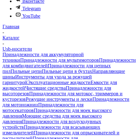
Вконтакте
Telegram
YouTube
Главная
-
Каталог
-
Usb-носители
Принадлежности для аккумуляторной
техники
Принадлежности для мультимоторов
Принадлежности
для комбидвигателей
Принадлежности для цепных
пил
Пильные цепи
Пильные цепи в бухтах
Направляющие
шины
Инструменты для ухода за режущей
гарнитурой
Эксплуатационные жидкости
Емкости для
жидкостей
Чистящие средства
Принадлежности для
высоторезов
Принадлежности для мотокос, триммеров и
кусторезов
Режущие инструменты и лески
Принадлежности
для мотоножниц
Принадлежности для
мотосекаторов
Принадлежности для моек высокого
давления
Моющие средства для моек высокого
давления
Принадлежности для воздуходувных
устройств
Принадлежности для всасывающих
измельчителей
Принадлежности для опрыскивателей и
распылителей
Принадлежности для