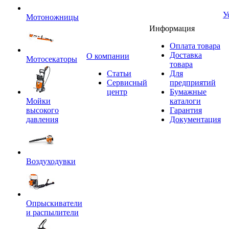
У
Мотоножницы
Информация
Оплата товара
Доставка
O компании
Мотосекаторы
товара
Статьи
Для
Сервисный
предприятий
центр
Бумажные
Мойки
каталоги
высокого
Гарантия
давления
Документация
Воздуходувки
Опрыскиватели
и распылители