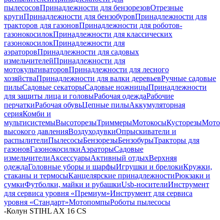
пылесосов
Принадлежности для бензорезов
Отрезные
круги
Принадлежности для бензобуров
Принадлежности для
тракторов для газонов
Принадлежности для роботов-
газонокосилок
Принадлежности для классических
газонокосилок
Принадлежности для
аэраторов
Принадлежности для садовых
измельчителей
Принадлежности для
мотокультиваторов
Принадлежности для лесного
хозяйства
Принадлежности для валки деревьев
Ручные садовые
пилы
Садовые секаторы
Садовые ножницы
Принадлежности
для защиты лица и головы
Рабочая одежда
Рабочие
перчатки
Рабочая обувь
Цепные пилы
Аккумуляторная
серия
Комби и
мультисистемы
Высоторезы
Триммеры
Мотокосы
Кусторезы
Мот
высокого давления
Воздуходувки
Опрыскиватели и
распылители
Пылесосы
Бензорезы
Бензобуры
Тракторы для
газонов
Газонокосилки
Аэраторы
Садовые
измельчители
Аксессуары
Активный отдых
Верхняя
одежда
Головные уборы и шарфы
Игрушки и брелоки
Кружки,
стаканы и термосы
Канцелярские принадлежности
Рюкзаки и
сумки
Футболки, майки и рубашки
Usb-носители
Инструмент
для сервиса уровня «Премиум»
Инструмент для сервиса
уровня «Стандарт»
Мотопомпы
Роботы пылесосы
-
Колун STIHL AX 16 CS