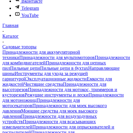
Вконтакте
Telegram
YouTube
Главная
-
Каталог
-
Садовые топоры
Принадлежности для аккумуляторной
техники
Принадлежности для мультимоторов
Принадлежности
для комбидвигателей
Принадлежности для цепных
пил
Пильные цепи
Пильные цепи в бухтах
Направляющие
шины
Инструменты для ухода за режущей
гарнитурой
Эксплуатационные жидкости
Емкости для
жидкостей
Чистящие средства
Принадлежности для
высоторезов
Принадлежности для мотокос, триммеров и
кусторезов
Режущие инструменты и лески
Принадлежности
для мотоножниц
Принадлежности для
мотосекаторов
Принадлежности для моек высокого
давления
Моющие средства для моек высокого
давления
Принадлежности для воздуходувных
устройств
Принадлежности для всасывающих
измельчителей
Принадлежности для опрыскивателей и
распылителей
Принадлежности для