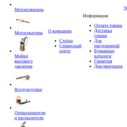
У
Мотоножницы
Информация
Оплата товара
Доставка
O компании
Мотосекаторы
товара
Статьи
Для
Сервисный
предприятий
центр
Бумажные
Мойки
каталоги
высокого
Гарантия
давления
Документация
Воздуходувки
Опрыскиватели
и распылители