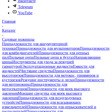
Вконтакте
Telegram
YouTube
Главная
-
Каталог
-
Садовые ножницы
Принадлежности для аккумуляторной
техники
Принадлежности для мультимоторов
Принадлежности
для комбидвигателей
Принадлежности для цепных
пил
Пильные цепи
Пильные цепи в бухтах
Направляющие
шины
Инструменты для ухода за режущей
гарнитурой
Эксплуатационные жидкости
Емкости для
жидкостей
Чистящие средства
Принадлежности для
высоторезов
Принадлежности для мотокос, триммеров и
кусторезов
Режущие инструменты и лески
Принадлежности
для мотоножниц
Принадлежности для
мотосекаторов
Принадлежности для моек высокого
давления
Моющие средства для моек высокого
давления
Принадлежности для воздуходувных
устройств
Принадлежности для всасывающих
измельчителей
Принадлежности для опрыскивателей и
распылителей
Принадлежности для