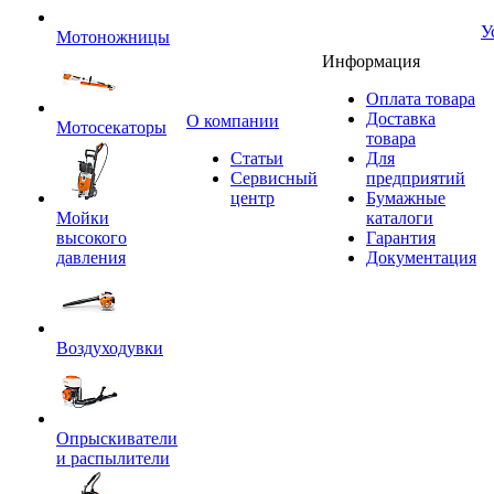
У
Мотоножницы
Информация
Оплата товара
Доставка
O компании
Мотосекаторы
товара
Статьи
Для
Сервисный
предприятий
центр
Бумажные
Мойки
каталоги
высокого
Гарантия
давления
Документация
Воздуходувки
Опрыскиватели
и распылители