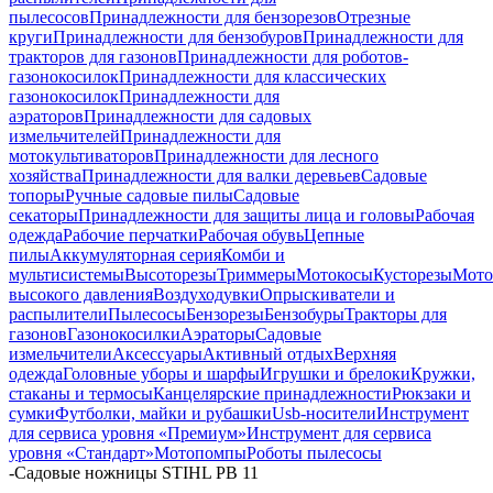
пылесосов
Принадлежности для бензорезов
Отрезные
круги
Принадлежности для бензобуров
Принадлежности для
тракторов для газонов
Принадлежности для роботов-
газонокосилок
Принадлежности для классических
газонокосилок
Принадлежности для
аэраторов
Принадлежности для садовых
измельчителей
Принадлежности для
мотокультиваторов
Принадлежности для лесного
хозяйства
Принадлежности для валки деревьев
Садовые
топоры
Ручные садовые пилы
Садовые
секаторы
Принадлежности для защиты лица и головы
Рабочая
одежда
Рабочие перчатки
Рабочая обувь
Цепные
пилы
Аккумуляторная серия
Комби и
мультисистемы
Высоторезы
Триммеры
Мотокосы
Кусторезы
Мот
высокого давления
Воздуходувки
Опрыскиватели и
распылители
Пылесосы
Бензорезы
Бензобуры
Тракторы для
газонов
Газонокосилки
Аэраторы
Садовые
измельчители
Аксессуары
Активный отдых
Верхняя
одежда
Головные уборы и шарфы
Игрушки и брелоки
Кружки,
стаканы и термосы
Канцелярские принадлежности
Рюкзаки и
сумки
Футболки, майки и рубашки
Usb-носители
Инструмент
для сервиса уровня «Премиум»
Инструмент для сервиса
уровня «Стандарт»
Мотопомпы
Роботы пылесосы
-
Садовые ножницы STIHL PB 11