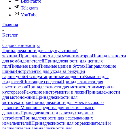
Вконтакте
Telegram
YouTube
Главная
-
Каталог
-
Садовые ножницы
Принадлежности для аккумуляторной
техники
Принадлежности для мультимоторов
Принадлежности
для комбидвигателей
Принадлежности для цепных
пил
Пильные цепи
Пильные цепи в бухтах
Направляющие
шины
Инструменты для ухода за режущей
гарнитурой
Эксплуатационные жидкости
Емкости для
жидкостей
Чистящие средства
Принадлежности для
высоторезов
Принадлежности для мотокос, триммеров и
кусторезов
Режущие инструменты и лески
Принадлежности
для мотоножниц
Принадлежности для
мотосекаторов
Принадлежности для моек высокого
давления
Моющие средства для моек высокого
давления
Принадлежности для воздуходувных
устройств
Принадлежности для всасывающих
измельчителей
Принадлежности для опрыскивателей и
распылителей
Принадлежности для