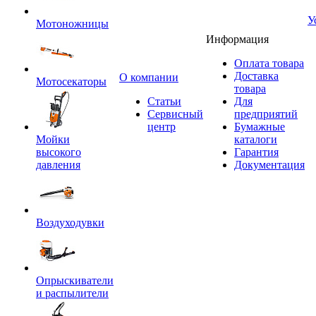
У
Мотоножницы
Информация
Оплата товара
Доставка
O компании
Мотосекаторы
товара
Статьи
Для
Сервисный
предприятий
центр
Бумажные
Мойки
каталоги
высокого
Гарантия
давления
Документация
Воздуходувки
Опрыскиватели
и распылители