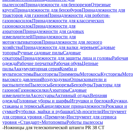
пылесосов
Принадлежности для бензорезов
Отрезные
круги
Принадлежности для бензобуров
Принадлежности для
тракторов для газонов
Принадлежности для роботов-
газонокосилок
Принадлежности для классических
газонокосилок
Принадлежности для
аэраторов
Принадлежности для садовых
измельчителей
Принадлежности для
мотокультиваторов
Принадлежности для лесного
хозяйства
Принадлежности для валки деревьев
Садовые
топоры
Ручные садовые пилы
Садовые
секаторы
Принадлежности для защиты лица и головы
Рабочая
одежда
Рабочие перчатки
Рабочая обувь
Цепные
пилы
Аккумуляторная серия
Комби и
мультисистемы
Высоторезы
Триммеры
Мотокосы
Кусторезы
Мот
высокого давления
Воздуходувки
Опрыскиватели и
распылители
Пылесосы
Бензорезы
Бензобуры
Тракторы для
газонов
Газонокосилки
Аэраторы
Садовые
измельчители
Аксессуары
Активный отдых
Верхняя
одежда
Головные уборы и шарфы
Игрушки и брелоки
Кружки,
стаканы и термосы
Канцелярские принадлежности
Рюкзаки и
сумки
Футболки, майки и рубашки
Usb-носители
Инструмент
для сервиса уровня «Премиум»
Инструмент для сервиса
уровня «Стандарт»
Мотопомпы
Роботы пылесосы
-
Ножницы для телескопической штанги PR 38 CT