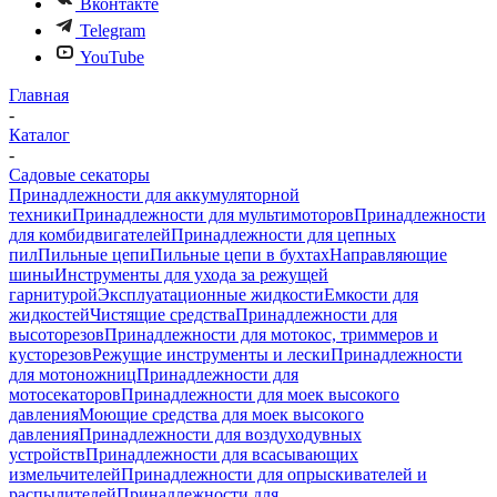
Вконтакте
Telegram
YouTube
Главная
-
Каталог
-
Садовые секаторы
Принадлежности для аккумуляторной
техники
Принадлежности для мультимоторов
Принадлежности
для комбидвигателей
Принадлежности для цепных
пил
Пильные цепи
Пильные цепи в бухтах
Направляющие
шины
Инструменты для ухода за режущей
гарнитурой
Эксплуатационные жидкости
Емкости для
жидкостей
Чистящие средства
Принадлежности для
высоторезов
Принадлежности для мотокос, триммеров и
кусторезов
Режущие инструменты и лески
Принадлежности
для мотоножниц
Принадлежности для
мотосекаторов
Принадлежности для моек высокого
давления
Моющие средства для моек высокого
давления
Принадлежности для воздуходувных
устройств
Принадлежности для всасывающих
измельчителей
Принадлежности для опрыскивателей и
распылителей
Принадлежности для