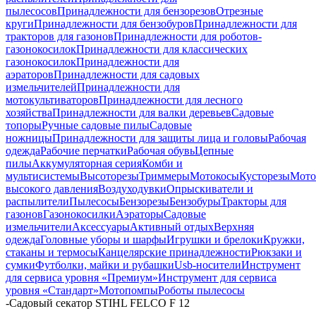
пылесосов
Принадлежности для бензорезов
Отрезные
круги
Принадлежности для бензобуров
Принадлежности для
тракторов для газонов
Принадлежности для роботов-
газонокосилок
Принадлежности для классических
газонокосилок
Принадлежности для
аэраторов
Принадлежности для садовых
измельчителей
Принадлежности для
мотокультиваторов
Принадлежности для лесного
хозяйства
Принадлежности для валки деревьев
Садовые
топоры
Ручные садовые пилы
Садовые
ножницы
Принадлежности для защиты лица и головы
Рабочая
одежда
Рабочие перчатки
Рабочая обувь
Цепные
пилы
Аккумуляторная серия
Комби и
мультисистемы
Высоторезы
Триммеры
Мотокосы
Кусторезы
Мот
высокого давления
Воздуходувки
Опрыскиватели и
распылители
Пылесосы
Бензорезы
Бензобуры
Тракторы для
газонов
Газонокосилки
Аэраторы
Садовые
измельчители
Аксессуары
Активный отдых
Верхняя
одежда
Головные уборы и шарфы
Игрушки и брелоки
Кружки,
стаканы и термосы
Канцелярские принадлежности
Рюкзаки и
сумки
Футболки, майки и рубашки
Usb-носители
Инструмент
для сервиса уровня «Премиум»
Инструмент для сервиса
уровня «Стандарт»
Мотопомпы
Роботы пылесосы
-
Садовый секатор STIHL FELCO F 12