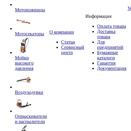
У
Мотоножницы
Информация
Оплата товара
Доставка
O компании
Мотосекаторы
товара
Статьи
Для
Сервисный
предприятий
центр
Бумажные
Мойки
каталоги
высокого
Гарантия
давления
Документация
Воздуходувки
Опрыскиватели
и распылители