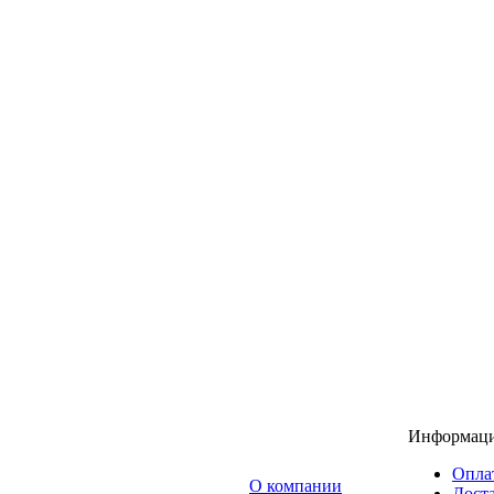
Информац
Опла
O компании
Доста