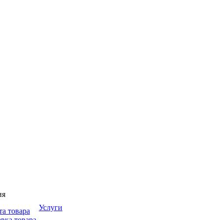
ия
Услуги
та товара
вка товара