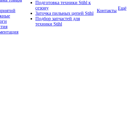
Подготовка техники Stihl к
сезону
Ещё
приятий
Контакты
Заточка пильных цепей Stihl
жные
Подбор запчастей для
логи
техники Stihl
нтия
ментация