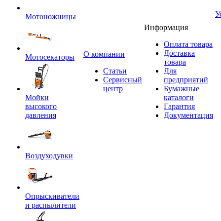
У
Мотоножницы
Информация
Оплата товара
Доставка
O компании
Мотосекаторы
товара
Статьи
Для
Сервисный
предприятий
центр
Бумажные
Мойки
каталоги
высокого
Гарантия
давления
Документация
Воздуходувки
Опрыскиватели
и распылители