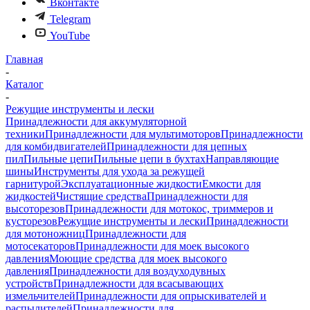
Вконтакте
Telegram
YouTube
Главная
-
Каталог
-
Режущие инструменты и лески
Принадлежности для аккумуляторной
техники
Принадлежности для мультимоторов
Принадлежности
для комбидвигателей
Принадлежности для цепных
пил
Пильные цепи
Пильные цепи в бухтах
Направляющие
шины
Инструменты для ухода за режущей
гарнитурой
Эксплуатационные жидкости
Емкости для
жидкостей
Чистящие средства
Принадлежности для
высоторезов
Принадлежности для мотокос, триммеров и
кусторезов
Режущие инструменты и лески
Принадлежности
для мотоножниц
Принадлежности для
мотосекаторов
Принадлежности для моек высокого
давления
Моющие средства для моек высокого
давления
Принадлежности для воздуходувных
устройств
Принадлежности для всасывающих
измельчителей
Принадлежности для опрыскивателей и
распылителей
Принадлежности для