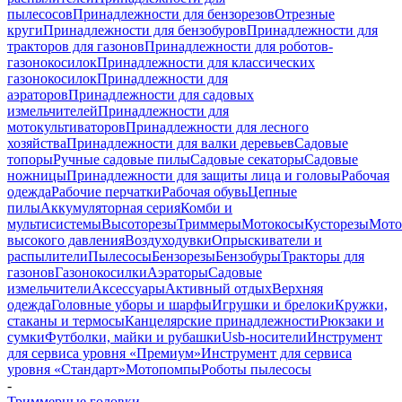
пылесосов
Принадлежности для бензорезов
Отрезные
круги
Принадлежности для бензобуров
Принадлежности для
тракторов для газонов
Принадлежности для роботов-
газонокосилок
Принадлежности для классических
газонокосилок
Принадлежности для
аэраторов
Принадлежности для садовых
измельчителей
Принадлежности для
мотокультиваторов
Принадлежности для лесного
хозяйства
Принадлежности для валки деревьев
Садовые
топоры
Ручные садовые пилы
Садовые секаторы
Садовые
ножницы
Принадлежности для защиты лица и головы
Рабочая
одежда
Рабочие перчатки
Рабочая обувь
Цепные
пилы
Аккумуляторная серия
Комби и
мультисистемы
Высоторезы
Триммеры
Мотокосы
Кусторезы
Мот
высокого давления
Воздуходувки
Опрыскиватели и
распылители
Пылесосы
Бензорезы
Бензобуры
Тракторы для
газонов
Газонокосилки
Аэраторы
Садовые
измельчители
Аксессуары
Активный отдых
Верхняя
одежда
Головные уборы и шарфы
Игрушки и брелоки
Кружки,
стаканы и термосы
Канцелярские принадлежности
Рюкзаки и
сумки
Футболки, майки и рубашки
Usb-носители
Инструмент
для сервиса уровня «Премиум»
Инструмент для сервиса
уровня «Стандарт»
Мотопомпы
Роботы пылесосы
-
Триммерные головки