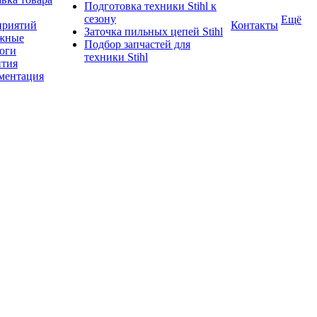
Подготовка техники Stihl к
сезону
Ещё
приятий
Контакты
Заточка пильных цепей Stihl
жные
Подбор запчастей для
логи
техники Stihl
нтия
ментация