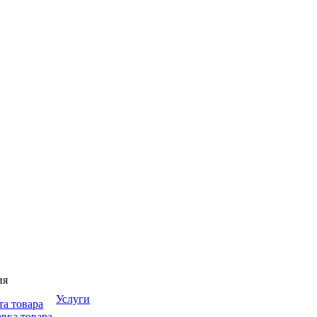
ия
Услуги
та товара
вка товара