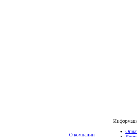
Информац
Опла
O компании
Доста