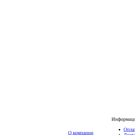
Информац
Опла
O компании
Доста