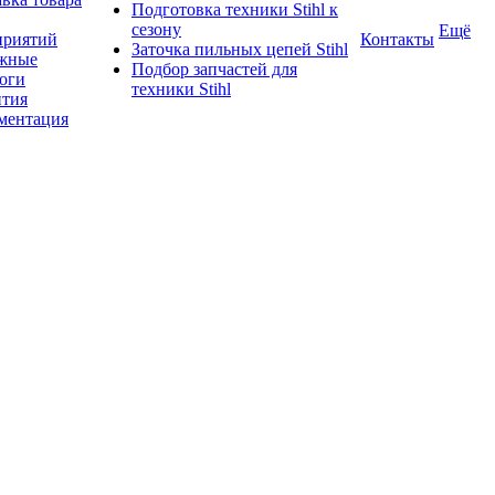
Подготовка техники Stihl к
сезону
Ещё
приятий
Контакты
Заточка пильных цепей Stihl
жные
Подбор запчастей для
логи
техники Stihl
нтия
ментация