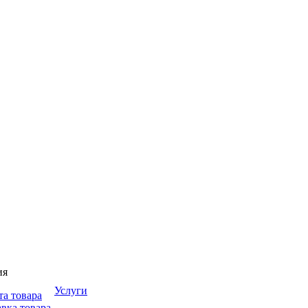
ия
Услуги
та товара
вка товара