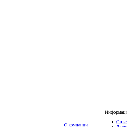
Информац
Опла
O компании
Доста