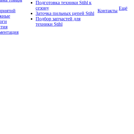
Подготовка техники Stihl к
сезону
Ещё
приятий
Контакты
Заточка пильных цепей Stihl
жные
Подбор запчастей для
логи
техники Stihl
нтия
ментация