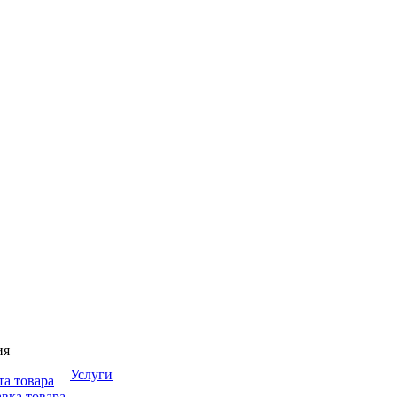
ия
Услуги
та товара
вка товара