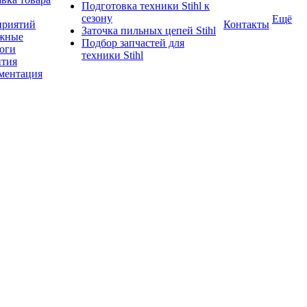
Подготовка техники Stihl к
сезону
Ещё
приятий
Контакты
Заточка пильных цепей Stihl
жные
Подбор запчастей для
логи
техники Stihl
нтия
ментация