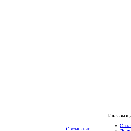
Информац
Опла
O компании
Доста