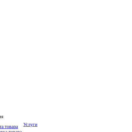
ия
Услуги
та товара
вка товара