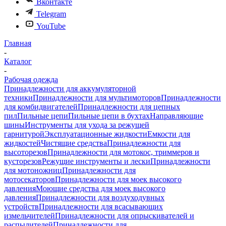
Вконтакте
Telegram
YouTube
Главная
-
Каталог
-
Рабочая одежда
Принадлежности для аккумуляторной
техники
Принадлежности для мультимоторов
Принадлежности
для комбидвигателей
Принадлежности для цепных
пил
Пильные цепи
Пильные цепи в бухтах
Направляющие
шины
Инструменты для ухода за режущей
гарнитурой
Эксплуатационные жидкости
Емкости для
жидкостей
Чистящие средства
Принадлежности для
высоторезов
Принадлежности для мотокос, триммеров и
кусторезов
Режущие инструменты и лески
Принадлежности
для мотоножниц
Принадлежности для
мотосекаторов
Принадлежности для моек высокого
давления
Моющие средства для моек высокого
давления
Принадлежности для воздуходувных
устройств
Принадлежности для всасывающих
измельчителей
Принадлежности для опрыскивателей и
распылителей
Принадлежности для