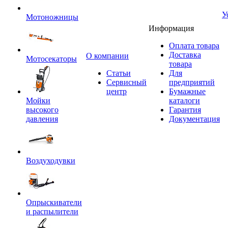
У
Мотоножницы
Информация
Оплата товара
Доставка
O компании
Мотосекаторы
товара
Статьи
Для
Сервисный
предприятий
центр
Бумажные
Мойки
каталоги
высокого
Гарантия
давления
Документация
Воздуходувки
Опрыскиватели
и распылители