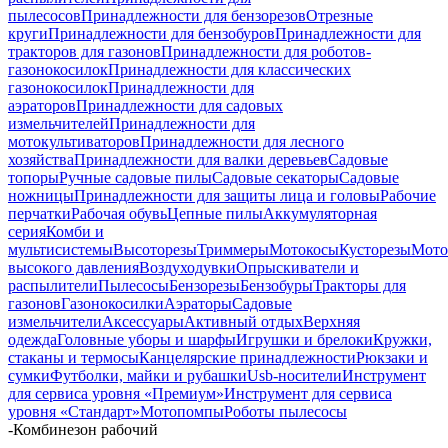
пылесосов
Принадлежности для бензорезов
Отрезные
круги
Принадлежности для бензобуров
Принадлежности для
тракторов для газонов
Принадлежности для роботов-
газонокосилок
Принадлежности для классических
газонокосилок
Принадлежности для
аэраторов
Принадлежности для садовых
измельчителей
Принадлежности для
мотокультиваторов
Принадлежности для лесного
хозяйства
Принадлежности для валки деревьев
Садовые
топоры
Ручные садовые пилы
Садовые секаторы
Садовые
ножницы
Принадлежности для защиты лица и головы
Рабочие
перчатки
Рабочая обувь
Цепные пилы
Аккумуляторная
серия
Комби и
мультисистемы
Высоторезы
Триммеры
Мотокосы
Кусторезы
Мот
высокого давления
Воздуходувки
Опрыскиватели и
распылители
Пылесосы
Бензорезы
Бензобуры
Тракторы для
газонов
Газонокосилки
Аэраторы
Садовые
измельчители
Аксессуары
Активный отдых
Верхняя
одежда
Головные уборы и шарфы
Игрушки и брелоки
Кружки,
стаканы и термосы
Канцелярские принадлежности
Рюкзаки и
сумки
Футболки, майки и рубашки
Usb-носители
Инструмент
для сервиса уровня «Премиум»
Инструмент для сервиса
уровня «Стандарт»
Мотопомпы
Роботы пылесосы
-
Комбинезон рабочий