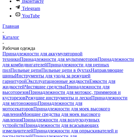
Вконтакте
Telegram
YouTube
Главная
-
Каталог
-
Рабочая одежда
Принадлежности для аккумуляторной
техники
Принадлежности для мультимоторов
Принадлежности
для комбидвигателей
Принадлежности для цепных
пил
Пильные цепи
Пильные цепи в бухтах
Направляющие
шины
Инструменты для ухода за режущей
гарнитурой
Эксплуатационные жидкости
Емкости для
жидкостей
Чистящие средства
Принадлежности для
высоторезов
Принадлежности для мотокос, триммеров и
кусторезов
Режущие инструменты и лески
Принадлежности
для мотоножниц
Принадлежности для
мотосекаторов
Принадлежности для моек высокого
давления
Моющие средства для моек высокого
давления
Принадлежности для воздуходувных
устройств
Принадлежности для всасывающих
измельчителей
Принадлежности для опрыскивателей и
распылителей
Принадлежности для