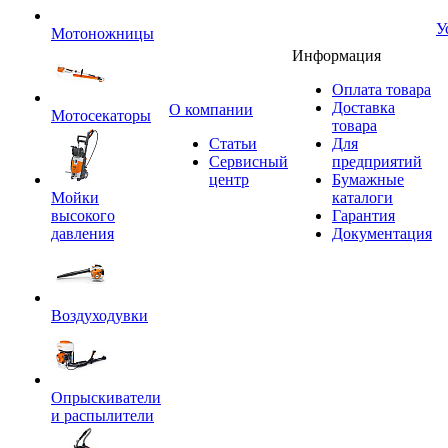
У
Мотоножницы
Информация
Оплата товара
Доставка
O компании
Мотосекаторы
товара
Статьи
Для
Сервисный
предприятий
центр
Бумажные
Мойки
каталоги
высокого
Гарантия
давления
Документация
Воздуходувки
Опрыскиватели
и распылители