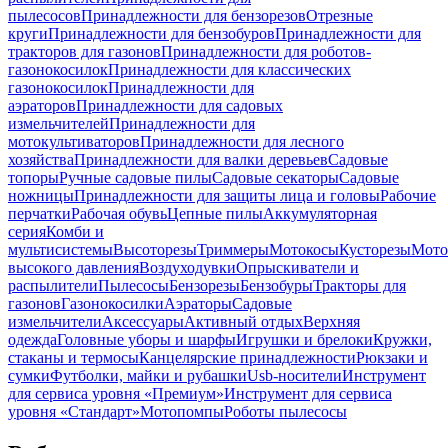
пылесосов
Принадлежности для бензорезов
Отрезные
круги
Принадлежности для бензобуров
Принадлежности для
тракторов для газонов
Принадлежности для роботов-
газонокосилок
Принадлежности для классических
газонокосилок
Принадлежности для
аэраторов
Принадлежности для садовых
измельчителей
Принадлежности для
мотокультиваторов
Принадлежности для лесного
хозяйства
Принадлежности для валки деревьев
Садовые
топоры
Ручные садовые пилы
Садовые секаторы
Садовые
ножницы
Принадлежности для защиты лица и головы
Рабочие
перчатки
Рабочая обувь
Цепные пилы
Аккумуляторная
серия
Комби и
мультисистемы
Высоторезы
Триммеры
Мотокосы
Кусторезы
Мот
высокого давления
Воздуходувки
Опрыскиватели и
распылители
Пылесосы
Бензорезы
Бензобуры
Тракторы для
газонов
Газонокосилки
Аэраторы
Садовые
измельчители
Аксессуары
Активный отдых
Верхняя
одежда
Головные уборы и шарфы
Игрушки и брелоки
Кружки,
стаканы и термосы
Канцелярские принадлежности
Рюкзаки и
сумки
Футболки, майки и рубашки
Usb-носители
Инструмент
для сервиса уровня «Премиум»
Инструмент для сервиса
уровня «Стандарт»
Мотопомпы
Роботы пылесосы