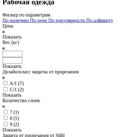
Рабочая одежда
Фильтр по параметрам
По наличию
По цене
По популярности
По алфавиту
Цена
Показать
Вес (кг)
Показать
Дизайн/класс защиты от прорезания
A/1 (
7
)
C/1 (
2
)
Показать
Количество слоев
7 (
1
)
8 (
5
)
9 (
2
)
Показать
Защита от прорезания от Stihl