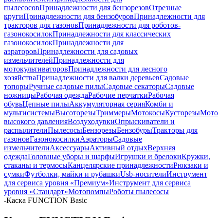
пылесосов
Принадлежности для бензорезов
Отрезные
круги
Принадлежности для бензобуров
Принадлежности для
тракторов для газонов
Принадлежности для роботов-
газонокосилок
Принадлежности для классических
газонокосилок
Принадлежности для
аэраторов
Принадлежности для садовых
измельчителей
Принадлежности для
мотокультиваторов
Принадлежности для лесного
хозяйства
Принадлежности для валки деревьев
Садовые
топоры
Ручные садовые пилы
Садовые секаторы
Садовые
ножницы
Рабочая одежда
Рабочие перчатки
Рабочая
обувь
Цепные пилы
Аккумуляторная серия
Комби и
мультисистемы
Высоторезы
Триммеры
Мотокосы
Кусторезы
Мот
высокого давления
Воздуходувки
Опрыскиватели и
распылители
Пылесосы
Бензорезы
Бензобуры
Тракторы для
газонов
Газонокосилки
Аэраторы
Садовые
измельчители
Аксессуары
Активный отдых
Верхняя
одежда
Головные уборы и шарфы
Игрушки и брелоки
Кружки,
стаканы и термосы
Канцелярские принадлежности
Рюкзаки и
сумки
Футболки, майки и рубашки
Usb-носители
Инструмент
для сервиса уровня «Премиум»
Инструмент для сервиса
уровня «Стандарт»
Мотопомпы
Роботы пылесосы
-
Каска FUNCTION Basic