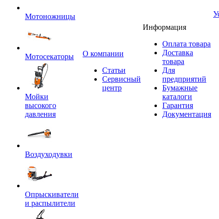
У
Мотоножницы
Информация
Оплата товара
Доставка
O компании
Мотосекаторы
товара
Статьи
Для
Сервисный
предприятий
центр
Бумажные
Мойки
каталоги
высокого
Гарантия
давления
Документация
Воздуходувки
Опрыскиватели
и распылители