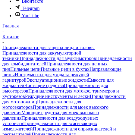
Вконтакте
Telegram
YouTube
Главная
-
Каталог
-
Принадлежности для защиты лица и головы
Принадлежности для аккумуляторной
техники
Принадлежности для мультимоторов
Принадлежности
для комбидвигателей
Принадлежности для цепных
пил
Пильные цепи
Пильные цепи в бухтах
Направляющие
шины
Инструменты для ухода за режущей
гарнитурой
Эксплуатационные жидкости
Емкости для
жидкостей
Чистящие средства
Принадлежности для
высоторезов
Принадлежности для мотокос, триммеров и
кусторезов
Режущие инструменты и лески
Принадлежности
для мотоножниц
Принадлежности для
мотосекаторов
Принадлежности для моек высокого
давления
Моющие средства для моек высокого
давления
Принадлежности для воздуходувных
устройств
Принадлежности для всасывающих
измельчителей
Принадлежности для опрыскивателей и
распылителей
Принадлежности для