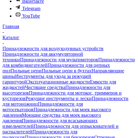
Вконтакте
Telegram
YouTube
Главная
-
Каталог
-
Принадлежности для воздуходувных устройств
Принадлежности для аккумуляторной
техники
Принадлежности для мультимоторов
Принадлежности
для комбидвигателей
Принадлежности для цепных
пил
Пильные цепи
Пильные цепи в бухтах
Направляющие
шины
Инструменты для ухода за режущей
гарнитурой
Эксплуатационные жидкости
Емкости для
жидкостей
Чистящие средства
Принадлежности для
высоторезов
Принадлежности для мотокос, триммеров и
кусторезов
Режущие инструменты и лески
Принадлежности
для мотоножниц
Принадлежности для
мотосекаторов
Принадлежности для моек высокого
давления
Моющие средства для моек высокого
давления
Принадлежности для всасывающих
измельчителей
Принадлежности для опрыскивателей и
распылителей
Принадлежности для
пылесосов
Принадлежности для бензорезов
Отрезные