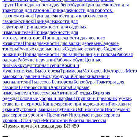
круги
Принадлежности для бензобуров
Принадлежности для
тракторов для газонов
Принадлежности для роботов-
газонокосилок
Принадлежности для классических
газонокосилок
Принадлежности для
аэраторов
Принадлежности для садовых
измельчителей
Принадлежности для
мотокультиваторов
Принадлежности для лесного
хозяйства
Принадлежности для валки деревьев
Садовые
топоры
Ручные садовые пилы
Садовые секаторы
Садовые
ножницы
Принадлежности для защиты лица и головы
Рабочая
одежда
Рабочие перчатки
Рабочая обувь
Цепные
пилы
Аккумуляторная серия
Комби и
мультисистемы
Высоторезы
Триммеры
Мотокосы
Кусторезы
Мот
высокого давления
Воздуходувки
Опрыскиватели и
распылители
Пылесосы
Бензорезы
Бензобуры
Тракторы для
газонов
Газонокосилки
Аэраторы
Садовые
измельчители
Аксессуары
Активный отдых
Верхняя
одежда
Головные уборы и шарфы
Игрушки и брелоки
Кружки,
стаканы и термосы
Канцелярские принадлежности
Рюкзаки и
сумки
Футболки, майки и рубашки
Usb-носители
Инструмент
для сервиса уровня «Премиум»
Инструмент для сервиса
уровня «Стандарт»
Мотопомпы
Роботы пылесосы
-
Прямая круглая насадка для BR 450