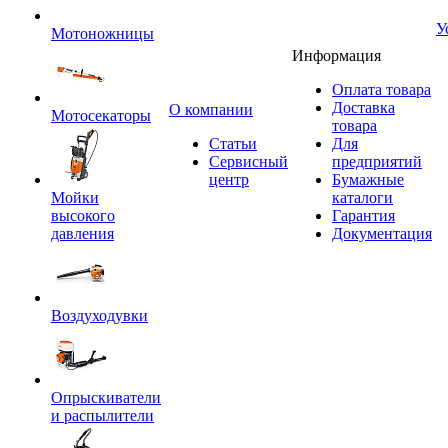
У
Мотоножницы
Информация
Оплата товара
Доставка
O компании
Мотосекаторы
товара
Статьи
Для
Сервисный
предприятий
центр
Бумажные
Мойки
каталоги
высокого
Гарантия
давления
Документация
Воздуходувки
Опрыскиватели
и распылители