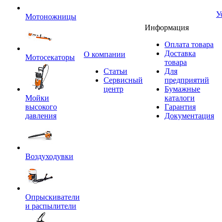
У
Мотоножницы
Информация
Оплата товара
Доставка
O компании
Мотосекаторы
товара
Статьи
Для
Сервисный
предприятий
центр
Бумажные
Мойки
каталоги
высокого
Гарантия
давления
Документация
Воздуходувки
Опрыскиватели
и распылители