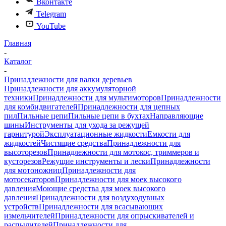
Вконтакте
Telegram
YouTube
Главная
-
Каталог
-
Принадлежности для валки деревьев
Принадлежности для аккумуляторной
техники
Принадлежности для мультимоторов
Принадлежности
для комбидвигателей
Принадлежности для цепных
пил
Пильные цепи
Пильные цепи в бухтах
Направляющие
шины
Инструменты для ухода за режущей
гарнитурой
Эксплуатационные жидкости
Емкости для
жидкостей
Чистящие средства
Принадлежности для
высоторезов
Принадлежности для мотокос, триммеров и
кусторезов
Режущие инструменты и лески
Принадлежности
для мотоножниц
Принадлежности для
мотосекаторов
Принадлежности для моек высокого
давления
Моющие средства для моек высокого
давления
Принадлежности для воздуходувных
устройств
Принадлежности для всасывающих
измельчителей
Принадлежности для опрыскивателей и
распылителей
Принадлежности для