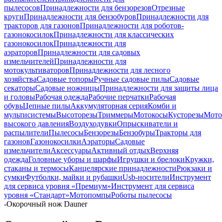
пылесосов
Принадлежности для бензорезов
Отрезные
круги
Принадлежности для бензобуров
Принадлежности для
тракторов для газонов
Принадлежности для роботов-
газонокосилок
Принадлежности для классических
газонокосилок
Принадлежности для
аэраторов
Принадлежности для садовых
измельчителей
Принадлежности для
мотокультиваторов
Принадлежности для лесного
хозяйства
Садовые топоры
Ручные садовые пилы
Садовые
секаторы
Садовые ножницы
Принадлежности для защиты лица
и головы
Рабочая одежда
Рабочие перчатки
Рабочая
обувь
Цепные пилы
Аккумуляторная серия
Комби и
мультисистемы
Высоторезы
Триммеры
Мотокосы
Кусторезы
Мот
высокого давления
Воздуходувки
Опрыскиватели и
распылители
Пылесосы
Бензорезы
Бензобуры
Тракторы для
газонов
Газонокосилки
Аэраторы
Садовые
измельчители
Аксессуары
Активный отдых
Верхняя
одежда
Головные уборы и шарфы
Игрушки и брелоки
Кружки,
стаканы и термосы
Канцелярские принадлежности
Рюкзаки и
сумки
Футболки, майки и рубашки
Usb-носители
Инструмент
для сервиса уровня «Премиум»
Инструмент для сервиса
уровня «Стандарт»
Мотопомпы
Роботы пылесосы
-
Окорочный нож Dauner