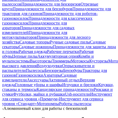
пылесосов
Принадлежности для бензорезов
Отрезные
круги
Принадлежности для бензобуров
Принадлежности для
тракторов для газонов
Принадлежности для роботов-
газонокосилок
Принадлежности для классических
газонокосилок
Принадлежности для
аэраторов
Принадлежности для садовых
измельчителей
Принадлежности для
мотокультиваторов
Принадлежности для лесного
хозяйства
Садовые топоры
Ручные садовые пилы
Садовые
секаторы
Садовые ножницы
Принадлежности для защиты лица
и головы
Рабочая одежда
Рабочие перчатки
Рабочая
обувь
Цепные пилы
Аккумуляторная серия
Комби и
мультисистемы
Высоторезы
Триммеры
Мотокосы
Кусторезы
Мот
высокого давления
Воздуходувки
Опрыскиватели и
распылители
Пылесосы
Бензорезы
Бензобуры
Тракторы для
газонов
Газонокосилки
Аэраторы
Садовые
измельчители
Аксессуары
Активный отдых
Верхняя
одежда
Головные уборы и шарфы
Игрушки и брелоки
Кружки,
стаканы и термосы
Канцелярские принадлежности
Рюкзаки и
сумки
Футболки, майки и рубашки
Usb-носители
Инструмент
для сервиса уровня «Премиум»
Инструмент для сервиса
уровня «Стандарт»
Мотопомпы
Роботы пылесосы
-
Алюминиевый клин для работы с бензопилой