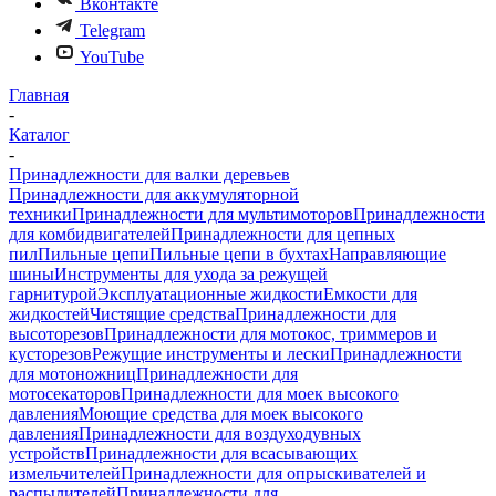
Вконтакте
Telegram
YouTube
Главная
-
Каталог
-
Принадлежности для валки деревьев
Принадлежности для аккумуляторной
техники
Принадлежности для мультимоторов
Принадлежности
для комбидвигателей
Принадлежности для цепных
пил
Пильные цепи
Пильные цепи в бухтах
Направляющие
шины
Инструменты для ухода за режущей
гарнитурой
Эксплуатационные жидкости
Емкости для
жидкостей
Чистящие средства
Принадлежности для
высоторезов
Принадлежности для мотокос, триммеров и
кусторезов
Режущие инструменты и лески
Принадлежности
для мотоножниц
Принадлежности для
мотосекаторов
Принадлежности для моек высокого
давления
Моющие средства для моек высокого
давления
Принадлежности для воздуходувных
устройств
Принадлежности для всасывающих
измельчителей
Принадлежности для опрыскивателей и
распылителей
Принадлежности для