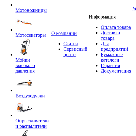
У
Мотоножницы
Информация
Оплата товара
Доставка
O компании
Мотосекаторы
товара
Статьи
Для
Сервисный
предприятий
центр
Бумажные
Мойки
каталоги
высокого
Гарантия
давления
Документация
Воздуходувки
Опрыскиватели
и распылители