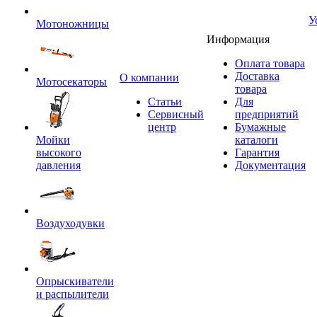
У
Мотоножницы
Информация
Оплата товара
Доставка
O компании
Мотосекаторы
товара
Статьи
Для
Сервисный
предприятий
центр
Бумажные
Мойки
каталоги
высокого
Гарантия
давления
Документация
Воздуходувки
Опрыскиватели
и распылители