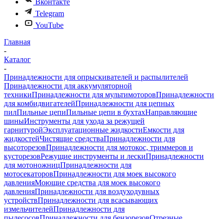
Вконтакте
Telegram
YouTube
Главная
-
Каталог
-
Принадлежности для опрыскивателей и распылителей
Принадлежности для аккумуляторной
техники
Принадлежности для мультимоторов
Принадлежности
для комбидвигателей
Принадлежности для цепных
пил
Пильные цепи
Пильные цепи в бухтах
Направляющие
шины
Инструменты для ухода за режущей
гарнитурой
Эксплуатационные жидкости
Емкости для
жидкостей
Чистящие средства
Принадлежности для
высоторезов
Принадлежности для мотокос, триммеров и
кусторезов
Режущие инструменты и лески
Принадлежности
для мотоножниц
Принадлежности для
мотосекаторов
Принадлежности для моек высокого
давления
Моющие средства для моек высокого
давления
Принадлежности для воздуходувных
устройств
Принадлежности для всасывающих
измельчителей
Принадлежности для
пылесосов
Принадлежности для бензорезов
Отрезные