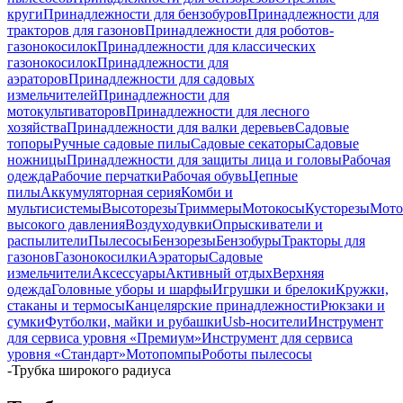
круги
Принадлежности для бензобуров
Принадлежности для
тракторов для газонов
Принадлежности для роботов-
газонокосилок
Принадлежности для классических
газонокосилок
Принадлежности для
аэраторов
Принадлежности для садовых
измельчителей
Принадлежности для
мотокультиваторов
Принадлежности для лесного
хозяйства
Принадлежности для валки деревьев
Садовые
топоры
Ручные садовые пилы
Садовые секаторы
Садовые
ножницы
Принадлежности для защиты лица и головы
Рабочая
одежда
Рабочие перчатки
Рабочая обувь
Цепные
пилы
Аккумуляторная серия
Комби и
мультисистемы
Высоторезы
Триммеры
Мотокосы
Кусторезы
Мот
высокого давления
Воздуходувки
Опрыскиватели и
распылители
Пылесосы
Бензорезы
Бензобуры
Тракторы для
газонов
Газонокосилки
Аэраторы
Садовые
измельчители
Аксессуары
Активный отдых
Верхняя
одежда
Головные уборы и шарфы
Игрушки и брелоки
Кружки,
стаканы и термосы
Канцелярские принадлежности
Рюкзаки и
сумки
Футболки, майки и рубашки
Usb-носители
Инструмент
для сервиса уровня «Премиум»
Инструмент для сервиса
уровня «Стандарт»
Мотопомпы
Роботы пылесосы
-
Трубка широкого радиуса