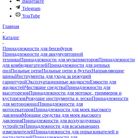
Вконтакте
Telegram
YouTube
Главная
-
Каталог
-
Принадлежности для бензобуров
Принадлежности для аккумуляторной
техники
Принадлежности для мультимоторов
Принадлежности
для комбидвигателей
Принадлежности для цепных
пил
Пильные цепи
Пильные цепи в бухтах
Направляющие
шины
Инструменты для ухода за режущей
гарнитурой
Эксплуатационные жидкости
Емкости для
жидкостей
Чистящие средства
Принадлежности для
высоторезов
Принадлежности для мотокос, триммеров и
кусторезов
Режущие инструменты и лески
Принадлежности
для мотоножниц
Принадлежности для
мотосекаторов
Принадлежности для моек высокого
давления
Моющие средства для моек высокого
давления
Принадлежности для воздуходувных
устройств
Принадлежности для всасывающих
измельчителей
Принадлежности для опрыскивателей и
распылителей
Принадлежности для