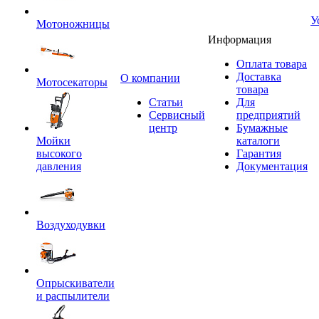
У
Мотоножницы
Информация
Оплата товара
Доставка
O компании
Мотосекаторы
товара
Статьи
Для
Сервисный
предприятий
центр
Бумажные
Мойки
каталоги
высокого
Гарантия
давления
Документация
Воздуходувки
Опрыскиватели
и распылители