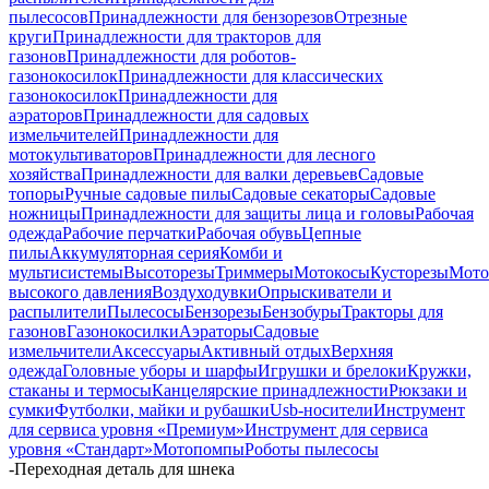
пылесосов
Принадлежности для бензорезов
Отрезные
круги
Принадлежности для тракторов для
газонов
Принадлежности для роботов-
газонокосилок
Принадлежности для классических
газонокосилок
Принадлежности для
аэраторов
Принадлежности для садовых
измельчителей
Принадлежности для
мотокультиваторов
Принадлежности для лесного
хозяйства
Принадлежности для валки деревьев
Садовые
топоры
Ручные садовые пилы
Садовые секаторы
Садовые
ножницы
Принадлежности для защиты лица и головы
Рабочая
одежда
Рабочие перчатки
Рабочая обувь
Цепные
пилы
Аккумуляторная серия
Комби и
мультисистемы
Высоторезы
Триммеры
Мотокосы
Кусторезы
Мот
высокого давления
Воздуходувки
Опрыскиватели и
распылители
Пылесосы
Бензорезы
Бензобуры
Тракторы для
газонов
Газонокосилки
Аэраторы
Садовые
измельчители
Аксессуары
Активный отдых
Верхняя
одежда
Головные уборы и шарфы
Игрушки и брелоки
Кружки,
стаканы и термосы
Канцелярские принадлежности
Рюкзаки и
сумки
Футболки, майки и рубашки
Usb-носители
Инструмент
для сервиса уровня «Премиум»
Инструмент для сервиса
уровня «Стандарт»
Мотопомпы
Роботы пылесосы
-
Переходная деталь для шнека