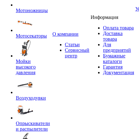
У
Мотоножницы
Информация
Оплата товара
Доставка
O компании
Мотосекаторы
товара
Статьи
Для
Сервисный
предприятий
центр
Бумажные
Мойки
каталоги
высокого
Гарантия
давления
Документация
Воздуходувки
Опрыскиватели
и распылители