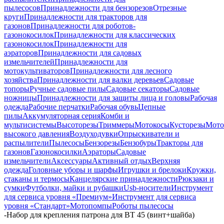
пылесосов
Принадлежности для бензорезов
Отрезные
круги
Принадлежности для тракторов для
газонов
Принадлежности для роботов-
газонокосилок
Принадлежности для классических
газонокосилок
Принадлежности для
аэраторов
Принадлежности для садовых
измельчителей
Принадлежности для
мотокультиваторов
Принадлежности для лесного
хозяйства
Принадлежности для валки деревьев
Садовые
топоры
Ручные садовые пилы
Садовые секаторы
Садовые
ножницы
Принадлежности для защиты лица и головы
Рабочая
одежда
Рабочие перчатки
Рабочая обувь
Цепные
пилы
Аккумуляторная серия
Комби и
мультисистемы
Высоторезы
Триммеры
Мотокосы
Кусторезы
Мот
высокого давления
Воздуходувки
Опрыскиватели и
распылители
Пылесосы
Бензорезы
Бензобуры
Тракторы для
газонов
Газонокосилки
Аэраторы
Садовые
измельчители
Аксессуары
Активный отдых
Верхняя
одежда
Головные уборы и шарфы
Игрушки и брелоки
Кружки,
стаканы и термосы
Канцелярские принадлежности
Рюкзаки и
сумки
Футболки, майки и рубашки
Usb-носители
Инструмент
для сервиса уровня «Премиум»
Инструмент для сервиса
уровня «Стандарт»
Мотопомпы
Роботы пылесосы
-
Набор для крепления патрона для BT 45 (винт+шайба)