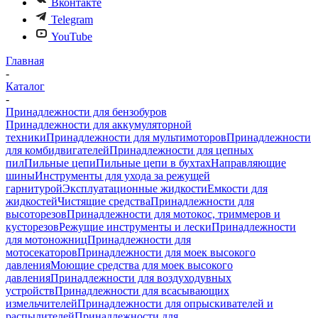
Вконтакте
Telegram
YouTube
Главная
-
Каталог
-
Принадлежности для бензобуров
Принадлежности для аккумуляторной
техники
Принадлежности для мультимоторов
Принадлежности
для комбидвигателей
Принадлежности для цепных
пил
Пильные цепи
Пильные цепи в бухтах
Направляющие
шины
Инструменты для ухода за режущей
гарнитурой
Эксплуатационные жидкости
Емкости для
жидкостей
Чистящие средства
Принадлежности для
высоторезов
Принадлежности для мотокос, триммеров и
кусторезов
Режущие инструменты и лески
Принадлежности
для мотоножниц
Принадлежности для
мотосекаторов
Принадлежности для моек высокого
давления
Моющие средства для моек высокого
давления
Принадлежности для воздуходувных
устройств
Принадлежности для всасывающих
измельчителей
Принадлежности для опрыскивателей и
распылителей
Принадлежности для