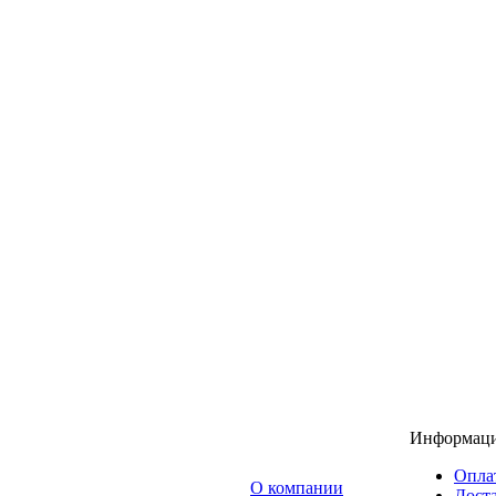
Информац
Опла
O компании
Доста