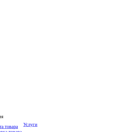
ия
Услуги
та товара
вка товара