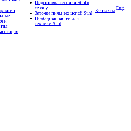
Подготовка техники Stihl к
сезону
Ещё
приятий
Контакты
Заточка пильных цепей Stihl
жные
Подбор запчастей для
логи
техники Stihl
нтия
ментация