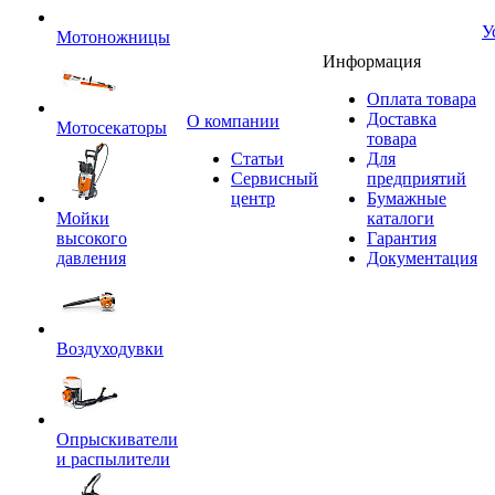
У
Мотоножницы
Информация
Оплата товара
Доставка
O компании
Мотосекаторы
товара
Статьи
Для
Сервисный
предприятий
центр
Бумажные
Мойки
каталоги
высокого
Гарантия
давления
Документация
Воздуходувки
Опрыскиватели
и распылители