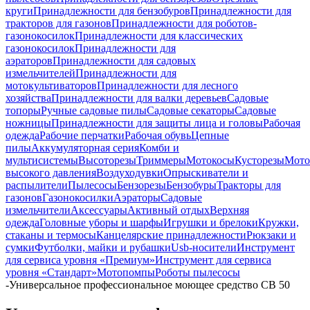
круги
Принадлежности для бензобуров
Принадлежности для
тракторов для газонов
Принадлежности для роботов-
газонокосилок
Принадлежности для классических
газонокосилок
Принадлежности для
аэраторов
Принадлежности для садовых
измельчителей
Принадлежности для
мотокультиваторов
Принадлежности для лесного
хозяйства
Принадлежности для валки деревьев
Садовые
топоры
Ручные садовые пилы
Садовые секаторы
Садовые
ножницы
Принадлежности для защиты лица и головы
Рабочая
одежда
Рабочие перчатки
Рабочая обувь
Цепные
пилы
Аккумуляторная серия
Комби и
мультисистемы
Высоторезы
Триммеры
Мотокосы
Кусторезы
Мот
высокого давления
Воздуходувки
Опрыскиватели и
распылители
Пылесосы
Бензорезы
Бензобуры
Тракторы для
газонов
Газонокосилки
Аэраторы
Садовые
измельчители
Аксессуары
Активный отдых
Верхняя
одежда
Головные уборы и шарфы
Игрушки и брелоки
Кружки,
стаканы и термосы
Канцелярские принадлежности
Рюкзаки и
сумки
Футболки, майки и рубашки
Usb-носители
Инструмент
для сервиса уровня «Премиум»
Инструмент для сервиса
уровня «Стандарт»
Мотопомпы
Роботы пылесосы
-
Универсальное профессиональное моющее средство CB 50