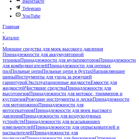
Вконтакте
Telegram
YouTube
Главная
-
Каталог
-
Моющие средства для моек высокого давления
Принадлежности для аккумуляторной
техники
Принадлежности для мультимоторов
Принадлежности
для комбидвигателей
Принадлежности для цепных
пил
Пильные цепи
Пильные цепи в бухтах
Направляющие
шины
Инструменты для ухода за режущей
гарнитурой
Эксплуатационные жидкости
Емкости для
жидкостей
Чистящие средства
Принадлежности для
высоторезов
Принадлежности для мотокос, триммеров и
кусторезов
Режущие инструменты и лески
Принадлежности
для мотоножниц
Принадлежности для
мотосекаторов
Принадлежности для моек высокого
давления
Принадлежности для воздуходувных
устройств
Принадлежности для всасывающих
измельчителей
Принадлежности для опрыскивателей и
распылителей
Принадлежности для
пылесосов
Принадлежности для бензорезов
Отрезные