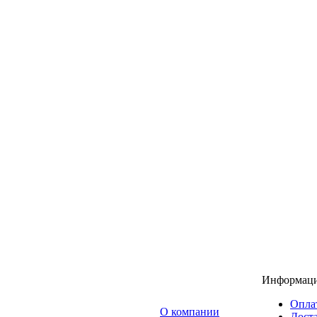
Информац
Опла
O компании
Доста