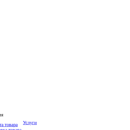
ия
Услуги
та товара
вка товара