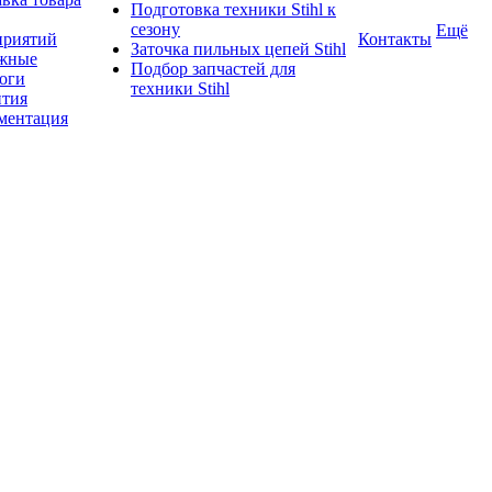
Подготовка техники Stihl к
сезону
Ещё
приятий
Контакты
Заточка пильных цепей Stihl
жные
Подбор запчастей для
логи
техники Stihl
нтия
ментация