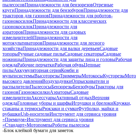
пылесосов
Принадлежности для бензорезов
Отрезные
круги
Принадлежности для бензобуров
Принадлежности для
тракторов для газонов
Принадлежности для роботов-
газонокосилок
Принадлежности для классических
газонокосилок
Принадлежности для
аэраторов
Принадлежности для садовых
измельчителей
Принадлежности для
мотокультиваторов
Принадлежности для лесного
хозяйства
Принадлежности для валки деревьев
Садовые
топоры
Ручные садовые пилы
Садовые секаторы
Садовые
ножницы
Принадлежности для защиты лица и головы
Рабочая
одежда
Рабочие перчатки
Рабочая обувь
Цепные
пилы
Аккумуляторная серия
Комби и
мультисистемы
Высоторезы
Триммеры
Мотокосы
Кусторезы
Мот
высокого давления
Воздуходувки
Опрыскиватели и
распылители
Пылесосы
Бензорезы
Бензобуры
Тракторы для
газонов
Газонокосилки
Аэраторы
Садовые
измельчители
Аксессуары
Активный отдых
Верхняя
одежда
Головные уборы и шарфы
Игрушки и брелоки
Кружки,
стаканы и термосы
Рюкзаки и сумки
Футболки, майки и
рубашки
Usb-носители
Инструмент для сервиса уровня
«Премиум»
Инструмент для сервиса уровня
«Стандарт»
Мотопомпы
Роботы пылесосы
-
Блок клейкой бумаги для заметок