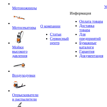
У
Мотоножницы
Информация
Оплата товара
Доставка
O компании
Мотосекаторы
товара
Статьи
Для
Сервисный
предприятий
центр
Бумажные
Мойки
каталоги
высокого
Гарантия
давления
Документация
Воздуходувки
Опрыскиватели
и распылители