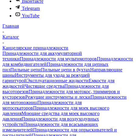
Вконтакте
Telegram
YouTube
Главная
-
Каталог
-
Канцелярские принадлежности
Принадлежности для аккумуляторной
техники
Принадлежности для мультимоторов
Принадлежности
для комбидвигателей
Принадлежности для цепных
пил
Пильные цепи
Пильные цепи в бухтах
Направляющие
шины
Инструменты для ухода за режущей
гарнитурой
Эксплуатационные жидкости
Емкости для
жидкостей
Чистящие средства
Принадлежности для
высоторезов
Принадлежности для мотокос, триммеров и
кусторезов
Режущие инструменты и лески
Принадлежности
для мотоножниц
Принадлежности для
мотосекаторов
Принадлежности для моек высокого
давления
Моющие средства для моек высокого
давления
Принадлежности для воздуходувных
устройств
Принадлежности для всасывающих
измельчителей
Принадлежности для опрыскивателей и
распылителей
Принадлежности для