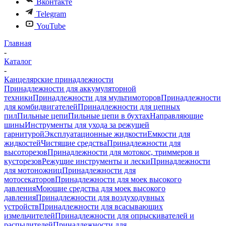
Вконтакте
Telegram
YouTube
Главная
-
Каталог
-
Канцелярские принадлежности
Принадлежности для аккумуляторной
техники
Принадлежности для мультимоторов
Принадлежности
для комбидвигателей
Принадлежности для цепных
пил
Пильные цепи
Пильные цепи в бухтах
Направляющие
шины
Инструменты для ухода за режущей
гарнитурой
Эксплуатационные жидкости
Емкости для
жидкостей
Чистящие средства
Принадлежности для
высоторезов
Принадлежности для мотокос, триммеров и
кусторезов
Режущие инструменты и лески
Принадлежности
для мотоножниц
Принадлежности для
мотосекаторов
Принадлежности для моек высокого
давления
Моющие средства для моек высокого
давления
Принадлежности для воздуходувных
устройств
Принадлежности для всасывающих
измельчителей
Принадлежности для опрыскивателей и
распылителей
Принадлежности для