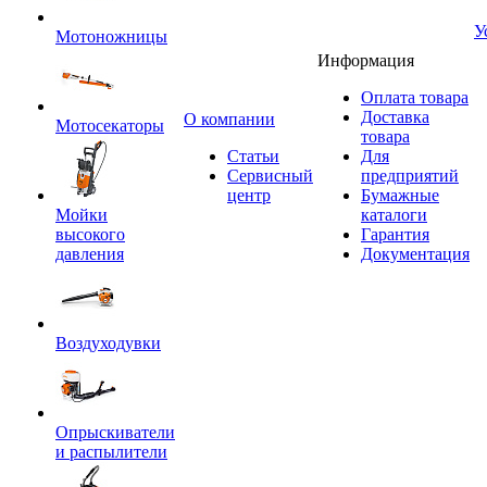
У
Мотоножницы
Информация
Оплата товара
Доставка
O компании
Мотосекаторы
товара
Статьи
Для
Сервисный
предприятий
центр
Бумажные
Мойки
каталоги
высокого
Гарантия
давления
Документация
Воздуходувки
Опрыскиватели
и распылители