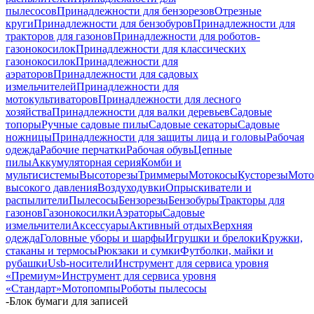
пылесосов
Принадлежности для бензорезов
Отрезные
круги
Принадлежности для бензобуров
Принадлежности для
тракторов для газонов
Принадлежности для роботов-
газонокосилок
Принадлежности для классических
газонокосилок
Принадлежности для
аэраторов
Принадлежности для садовых
измельчителей
Принадлежности для
мотокультиваторов
Принадлежности для лесного
хозяйства
Принадлежности для валки деревьев
Садовые
топоры
Ручные садовые пилы
Садовые секаторы
Садовые
ножницы
Принадлежности для защиты лица и головы
Рабочая
одежда
Рабочие перчатки
Рабочая обувь
Цепные
пилы
Аккумуляторная серия
Комби и
мультисистемы
Высоторезы
Триммеры
Мотокосы
Кусторезы
Мот
высокого давления
Воздуходувки
Опрыскиватели и
распылители
Пылесосы
Бензорезы
Бензобуры
Тракторы для
газонов
Газонокосилки
Аэраторы
Садовые
измельчители
Аксессуары
Активный отдых
Верхняя
одежда
Головные уборы и шарфы
Игрушки и брелоки
Кружки,
стаканы и термосы
Рюкзаки и сумки
Футболки, майки и
рубашки
Usb-носители
Инструмент для сервиса уровня
«Премиум»
Инструмент для сервиса уровня
«Стандарт»
Мотопомпы
Роботы пылесосы
-
Блок бумаги для записей